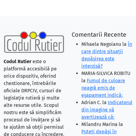
Comentarii Recente
Mihaela Negoianu
la
În
care dintre situaţii
depăşirea este
Codul Rutier
este o
interzisă?
platformă accesibilă pe
MARIA-SILVICA ROBITU
orice dispozitiv, oferind
la
Fumul de culoare
chestionare, întrebările
neagră emis de
oficiale DRPCIV, cursuri de
eşapament indică:
legislație rutieră și multe
Adrian C.
la
Indicatorul
alte resurse utile. Scopul
din imagine vă
nostru este să simplificăm
avertizează că:
procesul de învățare și să
Milandru Marina
la
te ajutăm să obții permisul
Puteţi depăşi în
de conducere cu încredere.