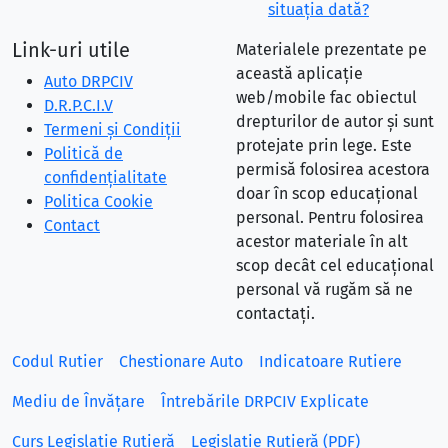
situaţia dată?
Link-uri utile
Materialele prezentate pe
această aplicație
Auto DRPCIV
web/mobile fac obiectul
D.R.P.C.I.V
drepturilor de autor și sunt
Termeni și Condiții
protejate prin lege. Este
Politică de
permisă folosirea acestora
confidențialitate
doar în scop educațional
Politica Cookie
personal. Pentru folosirea
Contact
acestor materiale în alt
scop decât cel educațional
personal vă rugăm să ne
contactați.
Codul Rutier
Chestionare Auto
Indicatoare Rutiere
Mediu de Învățare
Întrebările DRPCIV Explicate
Curs Legislație Rutieră
Legislație Rutieră (PDF)