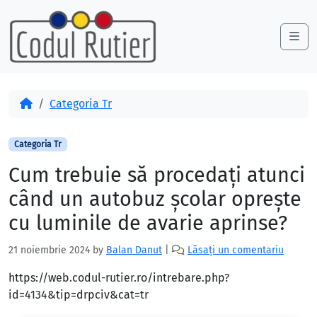
Skip to content
Skip to footer
Me
Acasă
Categoria Tr
Categoria Tr
Cum trebuie să procedați atunci
când un autobuz școlar oprește
cu luminile de avarie aprinse?
21 noiembrie 2024
by
Balan Danut
|
Lăsați un comentariu
https://web.codul-rutier.ro/intrebare.php?
id=4134&tip=drpciv&cat=tr