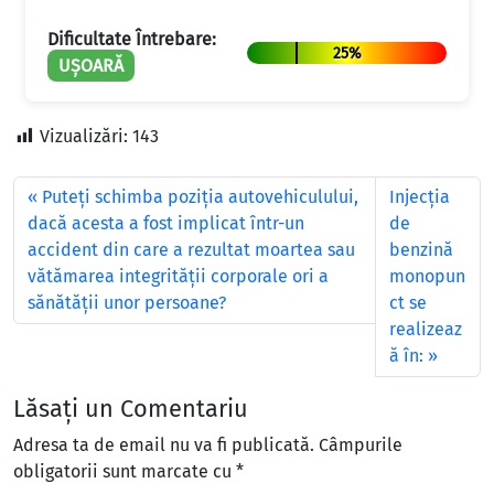
Dificultate Întrebare:
25%
UȘOARĂ
Vizualizări:
143
Puteţi schimba poziţia autovehiculului,
Injecţia
dacă acesta a fost implicat într-un
de
accident din care a rezultat moartea sau
benzină
vătămarea integrităţii corporale ori a
monopun
sănătăţii unor persoane?
ct se
realizeaz
ă în:
Lăsați un Comentariu
Adresa ta de email nu va fi publicată.
Câmpurile
obligatorii sunt marcate cu
*