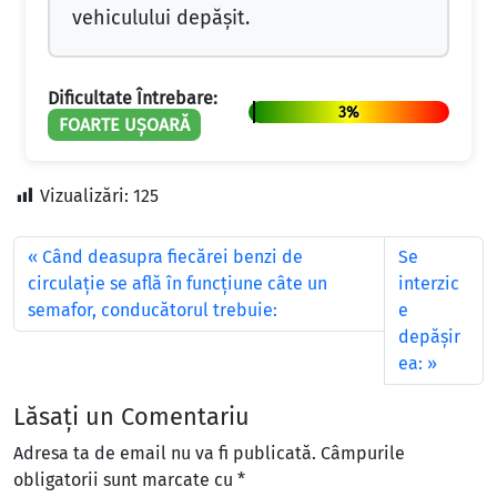
vehiculului depăşit.
Dificultate Întrebare:
3%
FOARTE UȘOARĂ
Vizualizări:
125
Când deasupra fiecărei benzi de
Se
circulaţie se află în funcţiune câte un
interzic
semafor, conducătorul trebuie:
e
depășir
ea:
Lăsați un Comentariu
Adresa ta de email nu va fi publicată.
Câmpurile
obligatorii sunt marcate cu
*