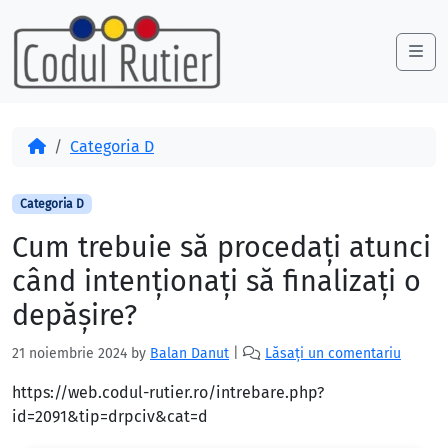
Skip to content
Skip to footer
Me
Acasă
Categoria D
Categoria D
Cum trebuie să procedaţi atunci
când intenţionaţi să finalizaţi o
depăşire?
21 noiembrie 2024
by
Balan Danut
|
Lăsați un comentariu
https://web.codul-rutier.ro/intrebare.php?
id=2091&tip=drpciv&cat=d