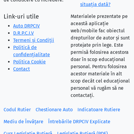
situaţia dată?
Link-uri utile
Materialele prezentate pe
această aplicație
Auto DRPCIV
web/mobile fac obiectul
D.R.P.C.I.V
drepturilor de autor și sunt
Termeni și Condiții
protejate prin lege. Este
Politică de
permisă folosirea acestora
confidențialitate
doar în scop educațional
Politica Cookie
personal. Pentru folosirea
Contact
acestor materiale în alt
scop decât cel educațional
personal vă rugăm să ne
contactați.
Codul Rutier
Chestionare Auto
Indicatoare Rutiere
Mediu de Învățare
Întrebările DRPCIV Explicate
Curs Legislație Rutieră
Legislație Rutieră (PDF)