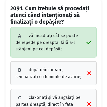
2091.
Cum trebuie să procedaţi
atunci când intenţionaţi să
finalizaţi o depăşire?
vă încadraţi cât se poate
A
de repede pe dreapta, fără a-l
stânjeni pe cel depăşit;
după reîncadrare,
B
semnalizaţi cu luminile de avarie;
claxonaţi şi vă angajaţi pe
C
partea dreaptă, direct în faţa