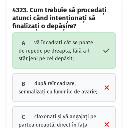
4323.
Cum trebuie să procedați
atunci când intenționați să
finalizați o depășire?
vă încadrați cât se poate
A
de repede pe dreapta, fără a-l
stânjeni pe cel depășit;
după reîncadrare,
B
semnalizați cu luminile de avarie;
claxonați și vă angajați pe
C
partea dreaptă, direct în fața