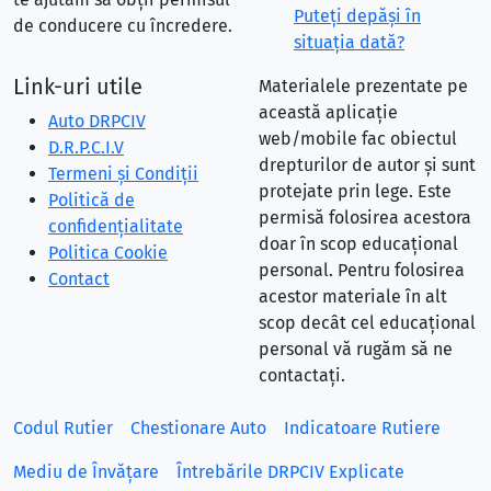
Puteţi depăşi în
de conducere cu încredere.
situaţia dată?
Link-uri utile
Materialele prezentate pe
această aplicație
Auto DRPCIV
web/mobile fac obiectul
D.R.P.C.I.V
drepturilor de autor și sunt
Termeni și Condiții
protejate prin lege. Este
Politică de
permisă folosirea acestora
confidențialitate
doar în scop educațional
Politica Cookie
personal. Pentru folosirea
Contact
acestor materiale în alt
scop decât cel educațional
personal vă rugăm să ne
contactați.
Codul Rutier
Chestionare Auto
Indicatoare Rutiere
Mediu de Învățare
Întrebările DRPCIV Explicate