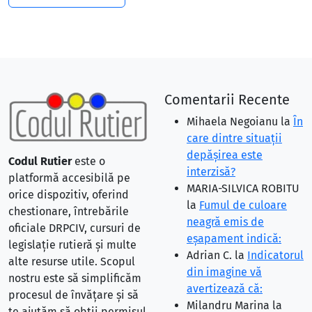
Comentarii Recente
Mihaela Negoianu
la
În
care dintre situaţii
depăşirea este
Codul Rutier
este o
interzisă?
platformă accesibilă pe
MARIA-SILVICA ROBITU
orice dispozitiv, oferind
la
Fumul de culoare
chestionare, întrebările
neagră emis de
oficiale DRPCIV, cursuri de
eşapament indică:
legislație rutieră și multe
Adrian C.
la
Indicatorul
alte resurse utile. Scopul
din imagine vă
nostru este să simplificăm
avertizează că:
procesul de învățare și să
Milandru Marina
la
te ajutăm să obții permisul