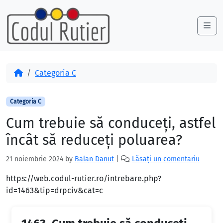
Skip to content
Skip to footer
Me
Acasă
Categoria C
Categoria C
Cum trebuie să conduceţi, astfel
încât să reduceţi poluarea?
21 noiembrie 2024
by
Balan Danut
|
Lăsați un comentariu
https://web.codul-rutier.ro/intrebare.php?
id=1463&tip=drpciv&cat=c