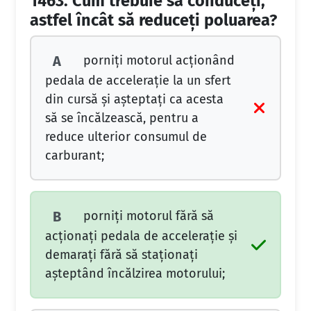
1463.
Cum trebuie să conduceţi,
astfel încât să reduceţi poluarea?
porniţi motorul acţionând
A
pedala de acceleraţie la un sfert
din cursă şi aşteptaţi ca acesta
să se încălzească, pentru a
reduce ulterior consumul de
carburant;
porniţi motorul fără să
B
acţionaţi pedala de acceleraţie şi
demaraţi fără să staţionaţi
aşteptând încălzirea motorului;