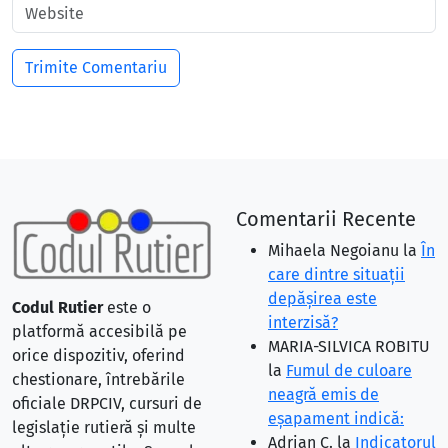
Comentarii Recente
Mihaela Negoianu
la
În
care dintre situaţii
depăşirea este
Codul Rutier
este o
interzisă?
platformă accesibilă pe
MARIA-SILVICA ROBITU
orice dispozitiv, oferind
la
Fumul de culoare
chestionare, întrebările
neagră emis de
oficiale DRPCIV, cursuri de
eşapament indică:
legislație rutieră și multe
Adrian C.
la
Indicatorul