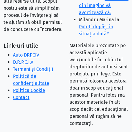
alte resurse utile. Scopul
din imagine vă
nostru este să simplificăm
avertizează că:
procesul de învățare și să
Milandru Marina
la
te ajutăm să obții permisul
Puteţi depăşi în
de conducere cu încredere.
situaţia dată?
Link-uri utile
Materialele prezentate pe
această aplicație
Auto DRPCIV
web/mobile fac obiectul
D.R.P.C.I.V
drepturilor de autor și sunt
Termeni și Condiții
protejate prin lege. Este
Politică de
permisă folosirea acestora
confidențialitate
doar în scop educațional
Politica Cookie
personal. Pentru folosirea
Contact
acestor materiale în alt
scop decât cel educațional
personal vă rugăm să ne
contactați.