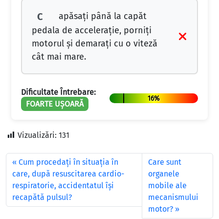
apăsaţi până la capăt
C
pedala de acceleraţie, porniţi
motorul şi demaraţi cu o viteză
cât mai mare.
Dificultate Întrebare:
16%
FOARTE UȘOARĂ
Vizualizări:
131
Cum procedați în situația în
Care sunt
care, după resuscitarea cardio-
organele
respiratorie, accidentatul își
mobile ale
recapătă pulsul?
mecanismului
motor?