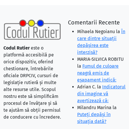
Comentarii Recente
Mihaela Negoianu
la
În
care dintre situaţii
depăşirea este
Codul Rutier
este o
interzisă?
platformă accesibilă pe
MARIA-SILVICA ROBITU
orice dispozitiv, oferind
la
Fumul de culoare
chestionare, întrebările
neagră emis de
oficiale DRPCIV, cursuri de
eşapament indică:
legislație rutieră și multe
Adrian C.
la
Indicatorul
alte resurse utile. Scopul
din imagine vă
nostru este să simplificăm
avertizează că:
procesul de învățare și să
Milandru Marina
la
te ajutăm să obții permisul
Puteţi depăşi în
de conducere cu încredere.
situaţia dată?