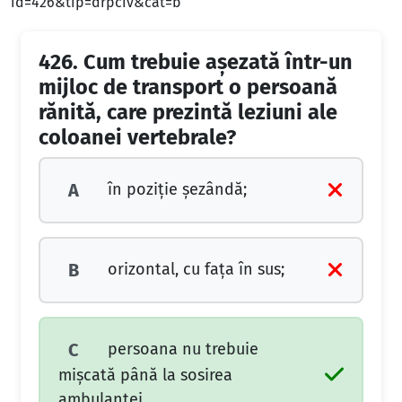
id=426&tip=drpciv&cat=b
426.
Cum trebuie aşezată într-un
mijloc de transport o persoană
rănită, care prezintă leziuni ale
coloanei vertebrale?
în poziţie şezândă;
A
orizontal, cu faţa în sus;
B
persoana nu trebuie
C
mişcată până la sosirea
ambulanţei.