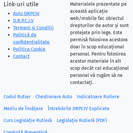
Link-uri utile
Materialele prezentate pe
această aplicație
Auto DRPCIV
web/mobile fac obiectul
D.R.P.C.I.V
drepturilor de autor și sunt
Termeni și Condiții
protejate prin lege. Este
Politică de
permisă folosirea acestora
confidențialitate
doar în scop educațional
Politica Cookie
personal. Pentru folosirea
Contact
acestor materiale în alt
scop decât cel educațional
personal vă rugăm să ne
contactați.
Codul Rutier
Chestionare Auto
Indicatoare Rutiere
Mediu de Învățare
Întrebările DRPCIV Explicate
Curs Legislație Rutieră
Legislație Rutieră (PDF)
Conduită Preventivă