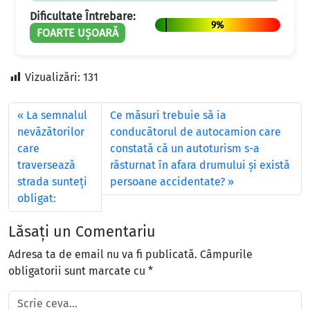
Dificultate Întrebare:
9%
FOARTE UȘOARĂ
Vizualizări:
131
La semnalul
Ce măsuri trebuie să ia
nevăzătorilor
conducătorul de autocamion care
care
constată că un autoturism s-a
traversează
răsturnat în afara drumului şi există
strada sunteţi
persoane accidentate?
obligat:
Lăsați un Comentariu
Adresa ta de email nu va fi publicată.
Câmpurile
obligatorii sunt marcate cu
*