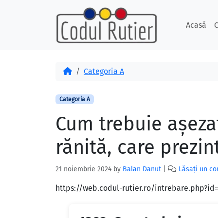
Skip to content
Skip to footer
Acasă
C
Acasă
Categoria A
Categoria A
Cum trebuie aşezat
rănită, care prezin
21 noiembrie 2024
by
Balan Danut
|
Lăsați un c
https://web.codul-rutier.ro/intrebare.php?i