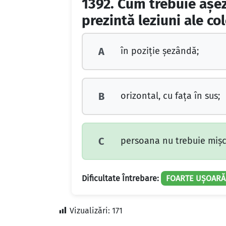
1392.
Cum trebuie aşez
prezintă leziuni ale co
în poziţie şezândă;
A
orizontal, cu faţa în sus;
B
persoana nu trebuie mişc
C
Dificultate Întrebare:
FOARTE UȘOARĂ
Vizualizări:
171