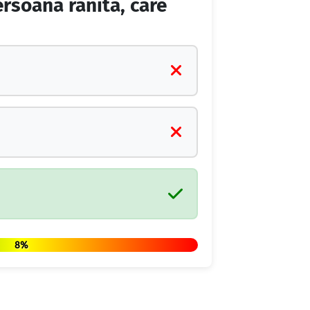
rsoană rănită, care
8%