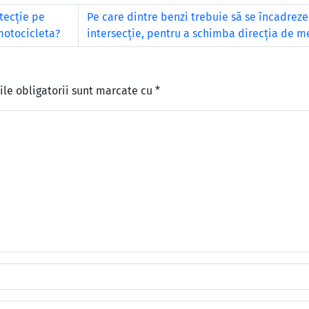
tecţie pe
Pe care dintre benzi trebuie să se încadreze 
motocicleta?
intersecţie, pentru a schimba direcţia de me
le obligatorii sunt marcate cu
*