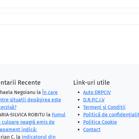
ntarii Recente
Link-uri utile
haela Negoianu
la
În care
Auto DRPCIV
ntre situaţii depăşirea este
D.R.P.C.I.V
terzisă?
Termeni și Condiții
RIA-SILVICA ROBITU
la
Fumul
Politică de confidențiali
 culoare neagră emis de
Politica Cookie
apament indică:
Contact
rian C.
la
Indicatorul din