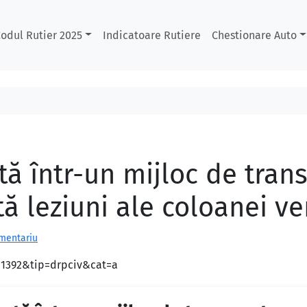
odul Rutier 2025
Indicatoare Rutiere
Chestionare Auto
ă într-un mijloc de tran
tă leziuni ale coloanei ve
omentariu
d=1392&tip=drpciv&cat=a