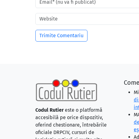
Come
Mi
di
in
Codul Rutier
este o platformă
MA
accesibilă pe orice dispozitiv,
de
oferind chestionare, întrebările
eş
oficiale DRPCIV, cursuri de
Ad