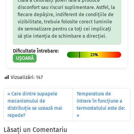
clară a celorlalți șoferi fără a produce
disconfort sau riscuri suplimentare. Astfel, la
fiecare depășire, indiferent de condițiile de
vizibilitate, trebuie folosite corect luminile
de semnalizare pentru ca toți cei implicați
să știe intenția de schimbare a direcției.
Dificultate Întrebare:
23%
UȘOARĂ
Vizualizări:
147
Care dintre supapele
Temperatura de
mecanismului de
intrare în funcţiune a
distribuţie se uzează mai
termostatului este de:
repede?
Lăsați un Comentariu