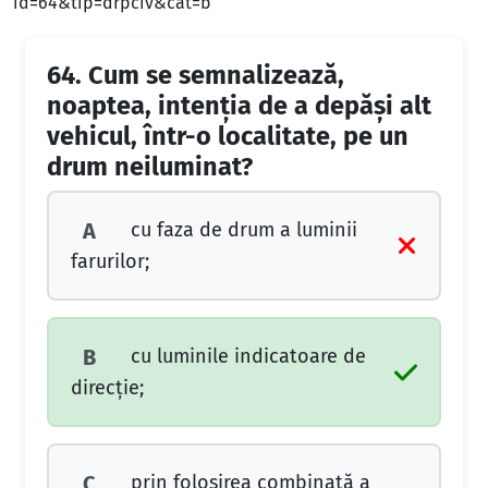
id=64&tip=drpciv&cat=b
64.
Cum se semnalizează,
noaptea, intenţia de a depăşi alt
vehicul, într-o localitate, pe un
drum neiluminat?
cu faza de drum a luminii
A
farurilor;
cu luminile indicatoare de
B
direcţie;
prin folosirea combinată a
C