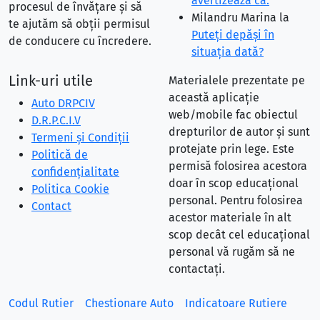
avertizează că:
procesul de învățare și să
Milandru Marina
la
te ajutăm să obții permisul
Puteţi depăşi în
de conducere cu încredere.
situaţia dată?
Link-uri utile
Materialele prezentate pe
această aplicație
Auto DRPCIV
web/mobile fac obiectul
D.R.P.C.I.V
drepturilor de autor și sunt
Termeni și Condiții
protejate prin lege. Este
Politică de
permisă folosirea acestora
confidențialitate
doar în scop educațional
Politica Cookie
personal. Pentru folosirea
Contact
acestor materiale în alt
scop decât cel educațional
personal vă rugăm să ne
contactați.
Codul Rutier
Chestionare Auto
Indicatoare Rutiere