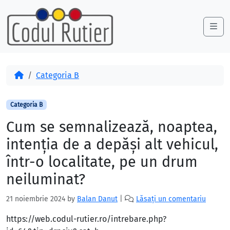
Skip to content
Skip to footer
Me
Acasă
Categoria B
Categoria B
Cum se semnalizează, noaptea,
intenţia de a depăşi alt vehicul,
într-o localitate, pe un drum
neiluminat?
21 noiembrie 2024
by
Balan Danut
|
Lăsați un comentariu
https://web.codul-rutier.ro/intrebare.php?