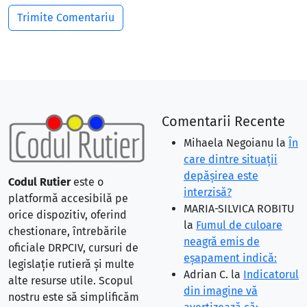
Comentarii Recente
Mihaela Negoianu
la
În
care dintre situaţii
depăşirea este
Codul Rutier
este o
interzisă?
platformă accesibilă pe
MARIA-SILVICA ROBITU
orice dispozitiv, oferind
la
Fumul de culoare
chestionare, întrebările
neagră emis de
oficiale DRPCIV, cursuri de
eşapament indică:
legislație rutieră și multe
Adrian C.
la
Indicatorul
alte resurse utile. Scopul
din imagine vă
nostru este să simplificăm