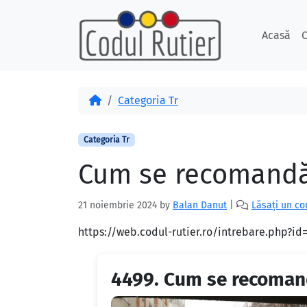
Skip to content
Skip to footer
Acasă
C
Acasă
Categoria Tr
Categoria Tr
Cum se recomandă 
21 noiembrie 2024
by
Balan Danut
|
Lăsați un c
https://web.codul-rutier.ro/intrebare.php?i
4499.
Cum se recomand