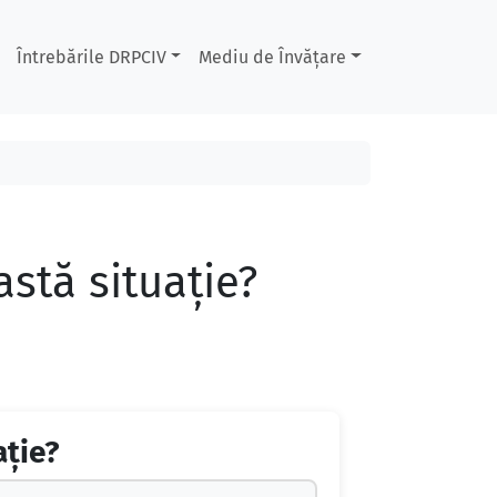
Întrebările DRPCIV
Mediu de Învățare
stă situație?
ație?