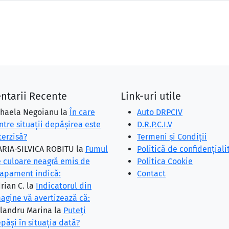
ntarii Recente
Link-uri utile
haela Negoianu
la
În care
Auto DRPCIV
ntre situaţii depăşirea este
D.R.P.C.I.V
terzisă?
Termeni și Condiții
RIA-SILVICA ROBITU
la
Fumul
Politică de confidențiali
 culoare neagră emis de
Politica Cookie
apament indică:
Contact
rian C.
la
Indicatorul din
agine vă avertizează că:
landru Marina
la
Puteţi
păşi în situaţia dată?