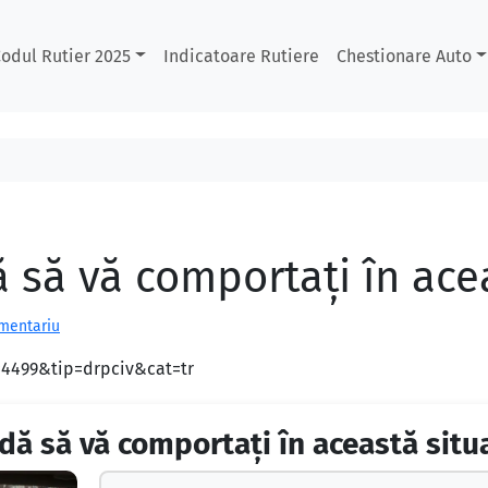
odul Rutier 2025
Indicatoare Rutiere
Chestionare Auto
să vă comportați în acea
omentariu
d=4499&tip=drpciv&cat=tr
ă să vă comportați în această situ