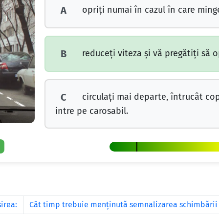
opriți numai în cazul în care ming
A
reduceți viteza și vă pregătiți să op
B
circulați mai departe, întrucât copi
C
intre pe carosabil.
irea:
Cât timp trebuie menţinută semnalizarea schimbării 