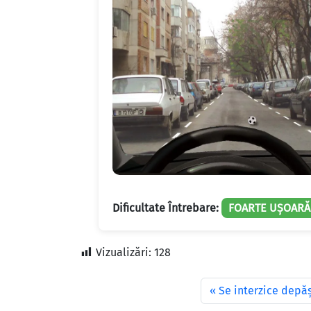
Dificultate Întrebare:
FOARTE UȘOARĂ
Vizualizări:
128
Se interzice depăş