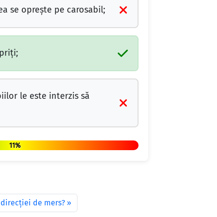
ea se oprește pe carosabil;
riți;
ilor le este interzis să
11%
direcţiei de mers?