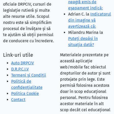
neagră emis de
oficiale DRPCIV, cursuri de
eşapament indică:
legislație rutieră și multe
Adrian C.
la
Indicatorul
alte resurse utile. Scopul
din imagine vă
nostru este să simplificăm
avertizează că:
procesul de învățare și să
Milandru Marina
la
te ajutăm să obții permisul
Puteţi depăşi în
de conducere cu încredere.
situaţia dată?
Link-uri utile
Materialele prezentate pe
această aplicație
Auto DRPCIV
web/mobile fac obiectul
D.R.P.C.I.V
drepturilor de autor și sunt
Termeni și Condiții
protejate prin lege. Este
Politică de
permisă folosirea acestora
confidențialitate
doar în scop educațional
Politica Cookie
personal. Pentru folosirea
Contact
acestor materiale în alt
scop decât cel educațional