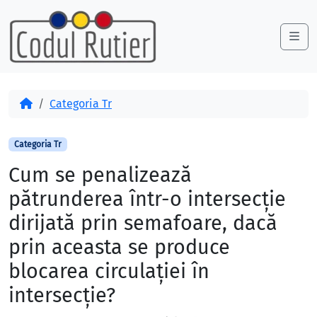
Skip to content
Skip to footer
Me
Acasă
Categoria Tr
Categoria Tr
Cum se penalizează
pătrunderea într-o intersecție
dirijată prin semafoare, dacă
prin aceasta se produce
blocarea circulației în
intersecție?