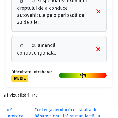
cu suspendarea exercitării
B
dreptului de a conduce
autovehicule pe o perioadă de
30 de zile;
cu amendă
C
contravențională.
Dificultate Întrebare:
49%
MEDIE
Vizualizări:
147
Se
Existenţa aerului în instalaţia de
interzice
frânare hidraulică se manifestă, la