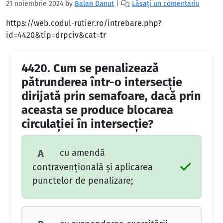
21 noiembrie 2024
by
Balan Danut
|
Lăsați un comentariu
https://web.codul-rutier.ro/intrebare.php?
id=4420&tip=drpciv&cat=tr
4420.
Cum se penalizează
pătrunderea într-o intersecție
dirijată prin semafoare, dacă prin
aceasta se produce blocarea
circulației în intersecție?
cu amendă
A
contravențională și aplicarea
punctelor de penalizare;