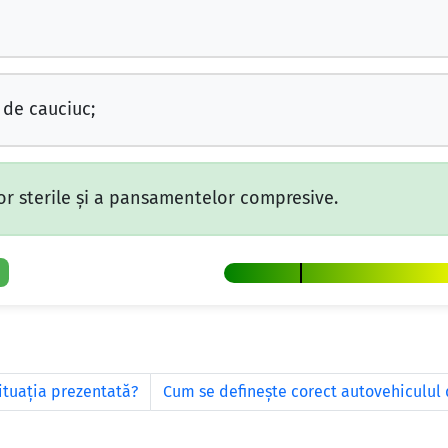
 de cauciuc;
r sterile și a pansamentelor compresive.
situaţia prezentată?
Cum se defineşte corect autovehiculul 