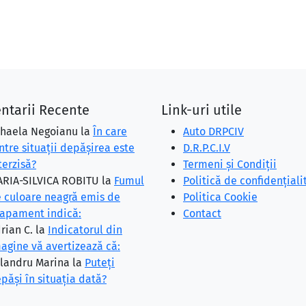
ntarii Recente
Link-uri utile
haela Negoianu
la
În care
Auto DRPCIV
ntre situaţii depăşirea este
D.R.P.C.I.V
terzisă?
Termeni și Condiții
RIA-SILVICA ROBITU
la
Fumul
Politică de confidențiali
 culoare neagră emis de
Politica Cookie
apament indică:
Contact
rian C.
la
Indicatorul din
agine vă avertizează că:
landru Marina
la
Puteţi
păşi în situaţia dată?