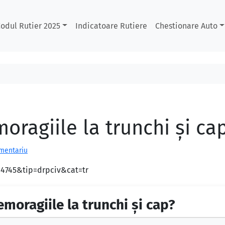
odul Rutier 2025
Indicatoare Rutiere
Chestionare Auto
ragiile la trunchi și ca
omentariu
d=4745&tip=drpciv&cat=tr
moragiile la trunchi și cap?