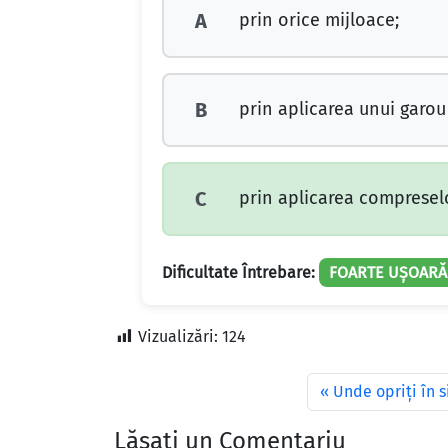
prin orice mijloace;
A
prin aplicarea unui garou
B
prin aplicarea compreselo
C
Dificultate Întrebare:
FOARTE UȘOARĂ
Vizualizări:
124
Unde opriţi în 
Lăsați un Comentariu