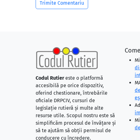
Come
Mi
di
in
Codul Rutier
este o platformă
MA
accesibilă pe orice dispozitiv,
de
oferind chestionare, întrebările
eş
oficiale DRPCIV, cursuri de
Ad
legislație rutieră și multe alte
im
resurse utile. Scopul nostru este să
Mi
simplificăm procesul de învățare și
de
să te ajutăm să obții permisul de
conducere cu încredere.