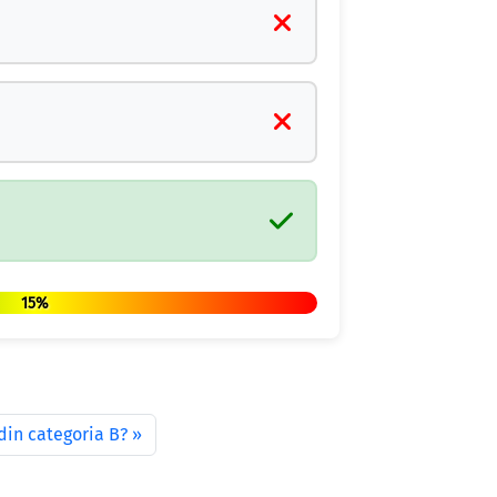
15%
din categoria B?