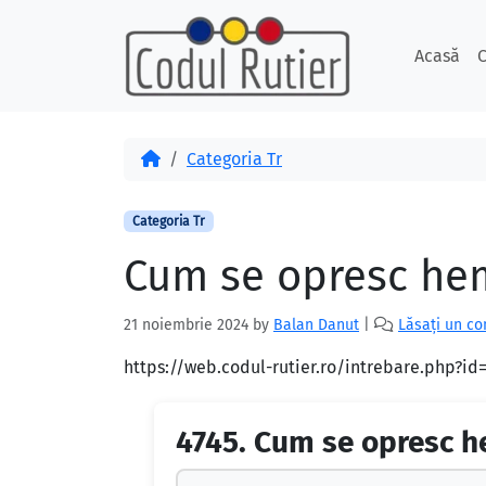
Skip to content
Skip to footer
Acasă
C
Acasă
Categoria Tr
Categoria Tr
Cum se opresc hemo
21 noiembrie 2024
by
Balan Danut
|
Lăsați un c
https://web.codul-rutier.ro/intrebare.php?i
4745.
Cum se opresc he