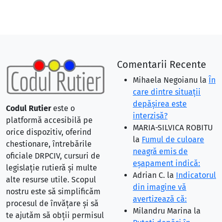
Comentarii Recente
Mihaela Negoianu
la
În
care dintre situaţii
depăşirea este
Codul Rutier
este o
interzisă?
platformă accesibilă pe
MARIA-SILVICA ROBITU
orice dispozitiv, oferind
la
Fumul de culoare
chestionare, întrebările
neagră emis de
oficiale DRPCIV, cursuri de
eşapament indică:
legislație rutieră și multe
Adrian C.
la
Indicatorul
alte resurse utile. Scopul
din imagine vă
nostru este să simplificăm
avertizează că:
procesul de învățare și să
Milandru Marina
la
te ajutăm să obții permisul