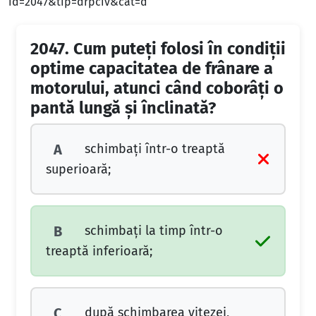
id=2047&tip=drpciv&cat=d
2047.
Cum puteţi folosi în condiţii
optime capacitatea de frânare a
motorului, atunci când coborâţi o
pantă lungă şi înclinată?
schimbaţi într-o treaptă
A
superioară;
schimbaţi la timp într-o
B
treaptă inferioară;
după schimbarea vitezei,
C