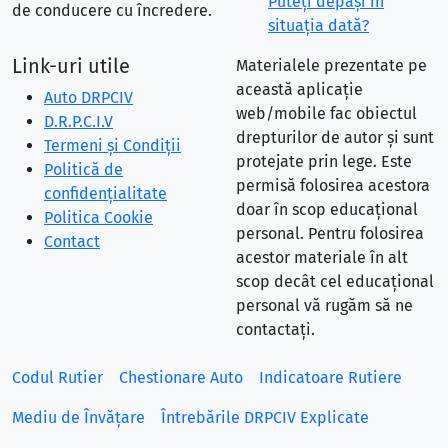
Puteţi depăşi în
de conducere cu încredere.
situaţia dată?
Link-uri utile
Materialele prezentate pe
această aplicație
Auto DRPCIV
web/mobile fac obiectul
D.R.P.C.I.V
drepturilor de autor și sunt
Termeni și Condiții
protejate prin lege. Este
Politică de
permisă folosirea acestora
confidențialitate
doar în scop educațional
Politica Cookie
personal. Pentru folosirea
Contact
acestor materiale în alt
scop decât cel educațional
personal vă rugăm să ne
contactați.
Codul Rutier
Chestionare Auto
Indicatoare Rutiere
Mediu de Învățare
Întrebările DRPCIV Explicate