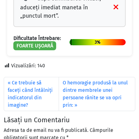
aduceţi imediat maneta în
„punctul mort”.
Dificultate Întrebare:
3%
FOARTE UȘOARĂ
Vizualizări:
140
Ce trebuie să
O hemoragie produsă la unul
faceţi când întâlniţi
dintre membrele unei
indicatorul din
persoane rănite se va opri
imagine?
prin:
Lăsați un Comentariu
Adresa ta de email nu va fi publicată.
Câmpurile
obligatorii sunt marcate cu
*