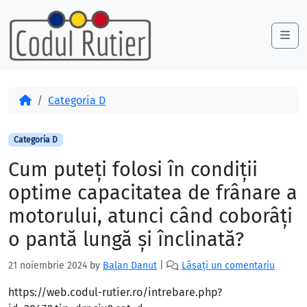
Skip to content
Skip to footer
Me
Acasă
Categoria D
Categoria D
Cum puteţi folosi în condiţii
optime capacitatea de frânare a
motorului, atunci când coborâţi
o pantă lungă şi înclinată?
21 noiembrie 2024
by
Balan Danut
|
Lăsați un comentariu
https://web.codul-rutier.ro/intrebare.php?