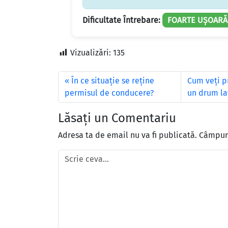
Dificultate Întrebare:
FOARTE UȘOARĂ
Vizualizări:
135
În ce situaţie se reţine
Cum veţi pr
permisul de conducere?
un drum lat
Lăsați un Comentariu
Adresa ta de email nu va fi publicată.
Câmpuri