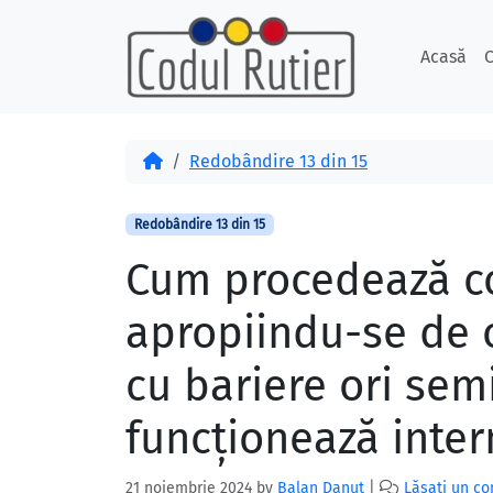
Skip to content
Skip to footer
Acasă
C
Acasă
Redobândire 13 din 15
Redobândire 13 din 15
Cum procedează co
apropiindu-se de o
cu bariere ori sem
funcţionează inter
21 noiembrie 2024
by
Balan Danut
|
Lăsați un c