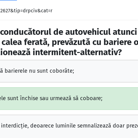
d=2627&tip=drpciv&cat=r
onducătorul de autovehicul atunci
u calea ferată, prevăzută cu bariere 
ţionează intermitent-alternativ?
ă barierele nu sunt coborâte;
le sunt închise sau urmează să coboare;
interdicţie, deoarece luminile semnalizează doar preze