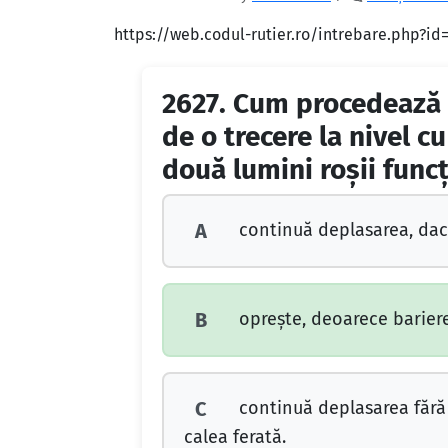
https://web.codul-rutier.ro/intrebare.php?i
2627.
Cum procedează c
de o trecere la nivel c
două lumini roşii func
continuă deplasarea, dac
A
opreşte, deoarece bariere
B
continuă deplasarea fără 
C
calea ferată.