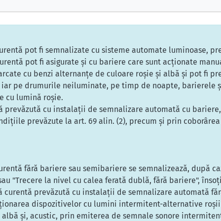
ă curentă pot fi semnalizate cu sisteme automate luminoase, p
 curentă pot fi asigurate şi cu bariere care sunt acţionate manu
rcate cu benzi alternanţe de culoare roşie şi albă şi pot fi pre
e, iar pe drumurile neiluminate, pe timp de noapte, barierele ş
e cu lumină roşie.
ată prevăzută cu instalaţii de semnalizare automată cu bariere
ndiţiile prevăzute la art. 69 alin. (2), precum şi prin coborârea
 curentă fără bariere sau semibariere se semnalizează, după caz
sau "Trecere la nivel cu calea ferată dublă, fără bariere", însoţ
tă curentă prevăzută cu instalaţii de semnalizare automată fără
cţionarea dispozitivelor cu lumini intermitent-alternative roşii
albă şi, acustic, prin emiterea de semnale sonore intermiten