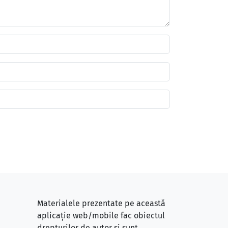
Materialele prezentate pe această
aplicație web/mobile fac obiectul
drepturilor de autor și sunt