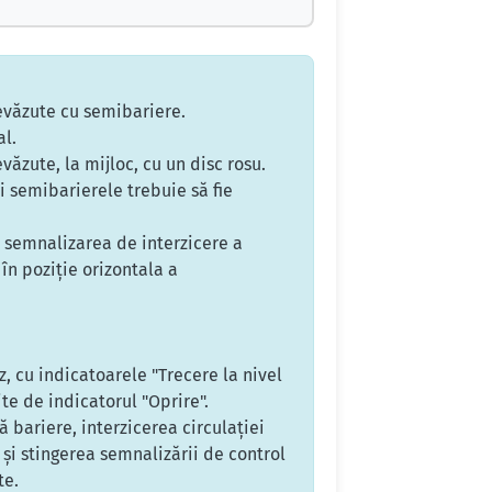
revăzute cu semibariere.
al.
văzute, la mijloc, cu un disc rosu.
i semibarierele trebuie să fie
, semnalizarea de interzicere a
 în poziţie orizontala a
, cu indicatoarele "Trecere la nivel
ite de indicatorul "Oprire".
 bariere, interzicerea circulaţiei
 şi stingerea semnalizării de control
te.