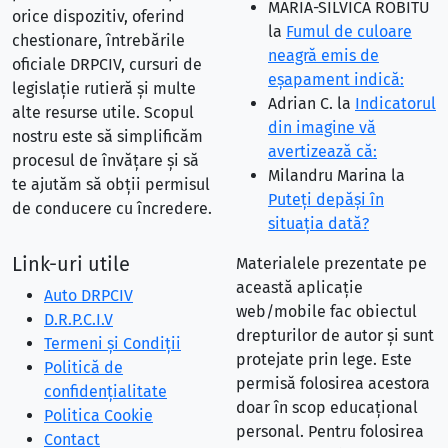
MARIA-SILVICA ROBITU
orice dispozitiv, oferind
la
Fumul de culoare
chestionare, întrebările
neagră emis de
oficiale DRPCIV, cursuri de
eşapament indică:
legislație rutieră și multe
Adrian C.
la
Indicatorul
alte resurse utile. Scopul
din imagine vă
nostru este să simplificăm
avertizează că:
procesul de învățare și să
Milandru Marina
la
te ajutăm să obții permisul
Puteţi depăşi în
de conducere cu încredere.
situaţia dată?
Link-uri utile
Materialele prezentate pe
această aplicație
Auto DRPCIV
web/mobile fac obiectul
D.R.P.C.I.V
drepturilor de autor și sunt
Termeni și Condiții
protejate prin lege. Este
Politică de
permisă folosirea acestora
confidențialitate
doar în scop educațional
Politica Cookie
personal. Pentru folosirea
Contact