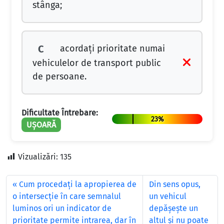
stânga;
acordați prioritate numai
C
vehiculelor de transport public
de persoane.
Dificultate Întrebare:
23%
UȘOARĂ
Vizualizări:
135
Cum procedaţi la apropierea de
Din sens opus,
o intersecţie în care semnalul
un vehicul
luminos ori un indicator de
depăşeşte un
prioritate permite intrarea, dar în
altul şi nu poate