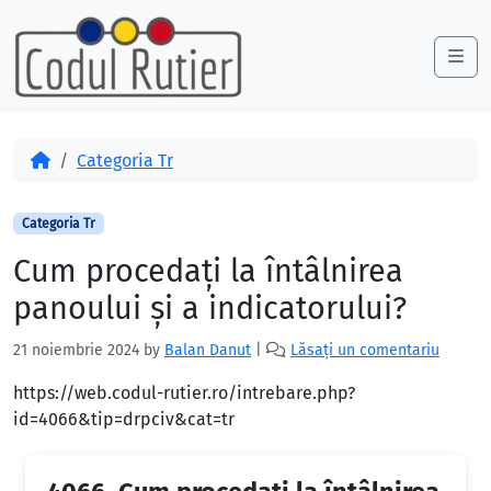
Skip to content
Skip to footer
Me
Acasă
Categoria Tr
Categoria Tr
Cum procedați la întâlnirea
panoului și a indicatorului?
21 noiembrie 2024
by
Balan Danut
|
Lăsați un comentariu
https://web.codul-rutier.ro/intrebare.php?
id=4066&tip=drpciv&cat=tr