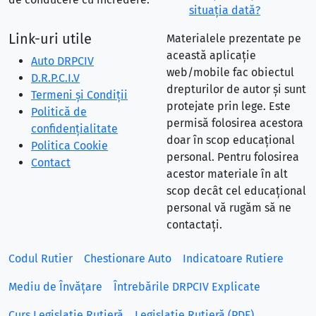
situaţia dată?
Link-uri utile
Materialele prezentate pe
această aplicație
Auto DRPCIV
web/mobile fac obiectul
D.R.P.C.I.V
drepturilor de autor și sunt
Termeni și Condiții
protejate prin lege. Este
Politică de
permisă folosirea acestora
confidențialitate
doar în scop educațional
Politica Cookie
personal. Pentru folosirea
Contact
acestor materiale în alt
scop decât cel educațional
personal vă rugăm să ne
contactați.
Codul Rutier
Chestionare Auto
Indicatoare Rutiere
Mediu de Învățare
Întrebările DRPCIV Explicate
Curs Legislație Rutieră
Legislație Rutieră (PDF)