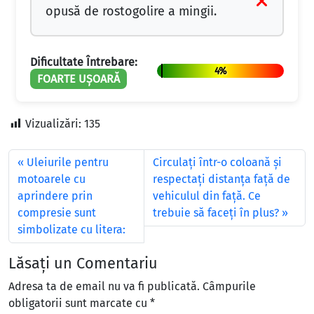
opusă de rostogolire a mingii.
Dificultate Întrebare:
4%
FOARTE UȘOARĂ
Vizualizări:
135
Uleiurile pentru
Circulați într-o coloană și
motoarele cu
respectați distanța față de
aprindere prin
vehiculul din față. Ce
compresie sunt
trebuie să faceți în plus?
simbolizate cu litera:
Lăsați un Comentariu
Adresa ta de email nu va fi publicată.
Câmpurile
obligatorii sunt marcate cu
*