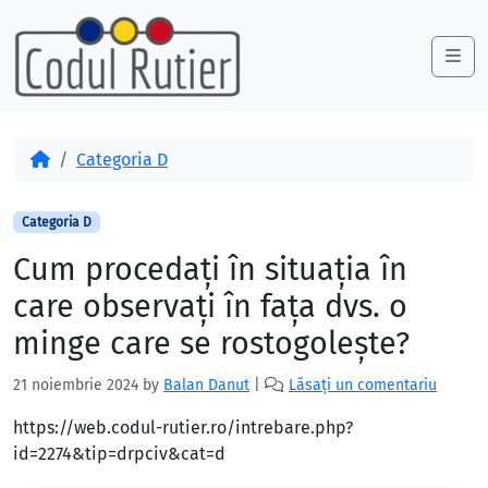
Skip to content
Skip to footer
Me
Acasă
Categoria D
Categoria D
Cum procedaţi în situaţia în
care observaţi în faţa dvs. o
minge care se rostogoleşte?
21 noiembrie 2024
by
Balan Danut
|
Lăsați un comentariu
https://web.codul-rutier.ro/intrebare.php?
id=2274&tip=drpciv&cat=d