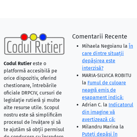
Comentarii Recente
Mihaela Negoianu
la
În
care dintre situaţii
depăşirea este
Codul Rutier
este o
interzisă?
platformă accesibilă pe
MARIA-SILVICA ROBITU
orice dispozitiv, oferind
la
Fumul de culoare
chestionare, întrebările
neagră emis de
oficiale DRPCIV, cursuri de
eşapament indică:
legislație rutieră și multe
Adrian C.
la
Indicatorul
alte resurse utile. Scopul
din imagine vă
nostru este să simplificăm
avertizează că:
procesul de învățare și să
Milandru Marina
la
te ajutăm să obții permisul
Puteţi depăşi în
de conducere cu încredere.