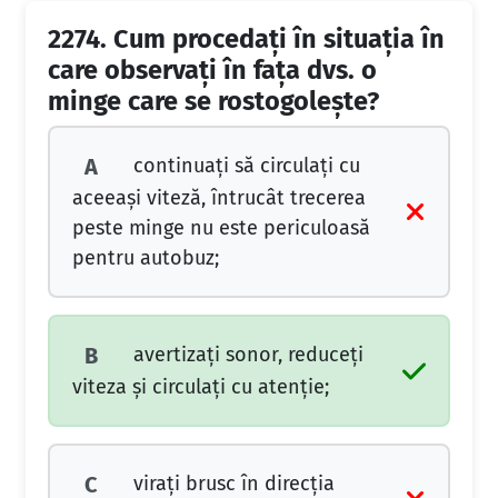
2274.
Cum procedaţi în situaţia în
care observaţi în faţa dvs. o
minge care se rostogoleşte?
continuaţi să circulaţi cu
A
aceeaşi viteză, întrucât trecerea
peste minge nu este periculoasă
pentru autobuz;
avertizaţi sonor, reduceţi
B
viteza şi circulaţi cu atenţie;
viraţi brusc în direcţia
C