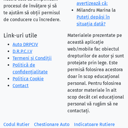
avertizează că:
procesul de învățare și să
Milandru Marina
la
te ajutăm să obții permisul
Puteţi depăşi în
de conducere cu încredere.
situaţia dată?
Link-uri utile
Materialele prezentate pe
această aplicație
Auto DRPCIV
web/mobile fac obiectul
D.R.P.C.I.V
drepturilor de autor și sunt
Termeni și Condiții
protejate prin lege. Este
Politică de
permisă folosirea acestora
confidențialitate
doar în scop educațional
Politica Cookie
personal. Pentru folosirea
Contact
acestor materiale în alt
scop decât cel educațional
personal vă rugăm să ne
contactați.
Codul Rutier
Chestionare Auto
Indicatoare Rutiere