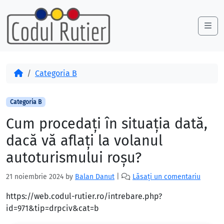
Skip to content
Skip to footer
Me
Acasă
Categoria B
Categoria B
Cum procedaţi în situaţia dată,
dacă vă aflaţi la volanul
autoturismului roşu?
21 noiembrie 2024
by
Balan Danut
|
Lăsați un comentariu
https://web.codul-rutier.ro/intrebare.php?
id=971&tip=drpciv&cat=b