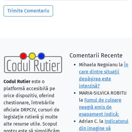
Comentarii Recente
Mihaela Negoianu
la
În
care dintre situaţii
depăşirea este
Codul Rutier
este o
interzisă?
platformă accesibilă pe
MARIA-SILVICA ROBITU
orice dispozitiv, oferind
la
Fumul de culoare
chestionare, întrebările
neagră emis de
oficiale DRPCIV, cursuri de
eşapament indică:
legislație rutieră și multe
Adrian C.
la
Indicatorul
alte resurse utile. Scopul
din imagine vă
nostru este să simplificăm