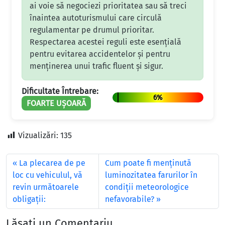
ai voie să negociezi prioritatea sau să treci
înaintea autoturismului care circulă
regulamentar pe drumul prioritar.
Respectarea acestei reguli este esențială
pentru evitarea accidentelor și pentru
menținerea unui trafic fluent și sigur.
Dificultate Întrebare:
6%
FOARTE UȘOARĂ
Vizualizări:
135
La plecarea de pe
Cum poate fi menținută
loc cu vehiculul, vă
luminozitatea farurilor în
revin următoarele
condiții meteorologice
obligații:
nefavorabile?
Lăsați un Comentariu