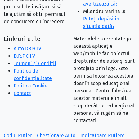
avertizează că:
procesul de învățare și să
Milandru Marina
la
te ajutăm să obții permisul
Puteţi depăşi în
de conducere cu încredere.
situaţia dată?
Link-uri utile
Materialele prezentate pe
această aplicație
Auto DRPCIV
web/mobile fac obiectul
D.R.P.C.I.V
drepturilor de autor și sunt
Termeni și Condiții
protejate prin lege. Este
Politică de
permisă folosirea acestora
confidențialitate
doar în scop educațional
Politica Cookie
personal. Pentru folosirea
Contact
acestor materiale în alt
scop decât cel educațional
personal vă rugăm să ne
contactați.
Codul Rutier
Chestionare Auto
Indicatoare Rutiere