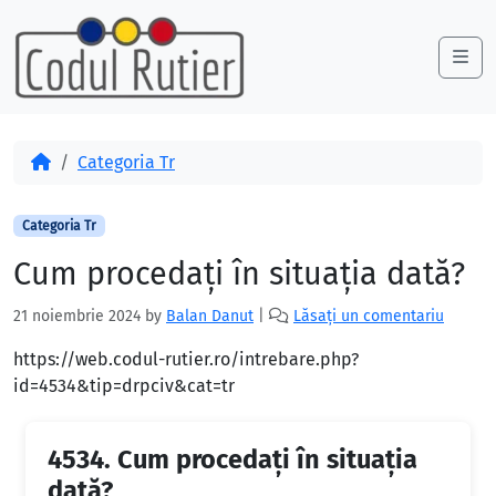
Skip to content
Skip to footer
Me
Acasă
Categoria Tr
Categoria Tr
Cum procedați în situația dată?
21 noiembrie 2024
by
Balan Danut
|
Lăsați un comentariu
https://web.codul-rutier.ro/intrebare.php?
id=4534&tip=drpciv&cat=tr
4534.
Cum procedați în situația
dată?