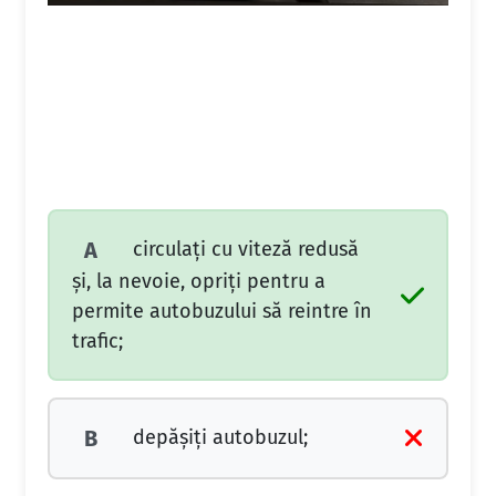
circulați cu viteză redusă
A
și, la nevoie, opriți pentru a
permite autobuzului să reintre în
trafic;
depășiți autobuzul;
B