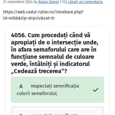
21 noiembrie 2024
by
Balan Danut
|
Lăsați un comentariu
https://web.codul-rutier.ro/intrebare.php?
id=4056&tip=drpciv&cat=tr
4056.
Cum procedați când vă
apropiați de o intersecție unde,
în afara semaforului care are în
funcțiune semnalul de culoare
verde, întâlniți și indicatorul
„Cedează trecerea“?
respectați semnificația
A
culorii semaforului;