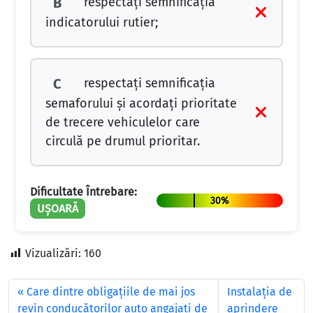
respectați semnificația
B
indicatorului rutier;
respectați semnificația
C
semaforului și acordați prioritate
de trecere vehiculelor care
circulă pe drumul prioritar.
Dificultate Întrebare:
30%
UȘOARĂ
Vizualizări:
160
Care dintre obligaţiile de mai jos
Instalaţia de
revin conducătorilor auto angajaţi de
aprindere