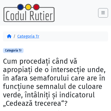
Skip to content
Skip to footer
Me
Acasă
Categoria Tr
Categoria Tr
Cum procedați când vă
apropiați de o intersecție unde,
în afara semaforului care are în
funcțiune semnalul de culoare
verde, întâlniți și indicatorul
„Cedează trecerea“?