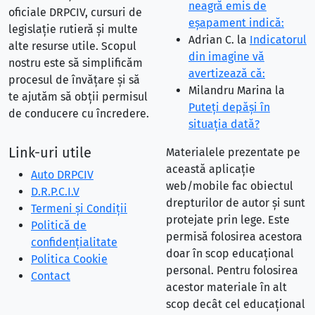
neagră emis de
oficiale DRPCIV, cursuri de
eşapament indică:
legislație rutieră și multe
Adrian C.
la
Indicatorul
alte resurse utile. Scopul
din imagine vă
nostru este să simplificăm
avertizează că:
procesul de învățare și să
Milandru Marina
la
te ajutăm să obții permisul
Puteţi depăşi în
de conducere cu încredere.
situaţia dată?
Link-uri utile
Materialele prezentate pe
această aplicație
Auto DRPCIV
web/mobile fac obiectul
D.R.P.C.I.V
drepturilor de autor și sunt
Termeni și Condiții
protejate prin lege. Este
Politică de
permisă folosirea acestora
confidențialitate
doar în scop educațional
Politica Cookie
personal. Pentru folosirea
Contact
acestor materiale în alt
scop decât cel educațional