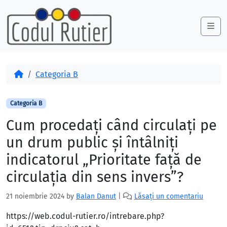
Skip to content
Skip to footer
Me
Acasă
Categoria B
Categoria B
Cum procedaţi când circulaţi pe
un drum public şi întâlniţi
indicatorul „Prioritate faţă de
circulaţia din sens invers”?
21 noiembrie 2024
by
Balan Danut
|
Lăsați un comentariu
https://web.codul-rutier.ro/intrebare.php?