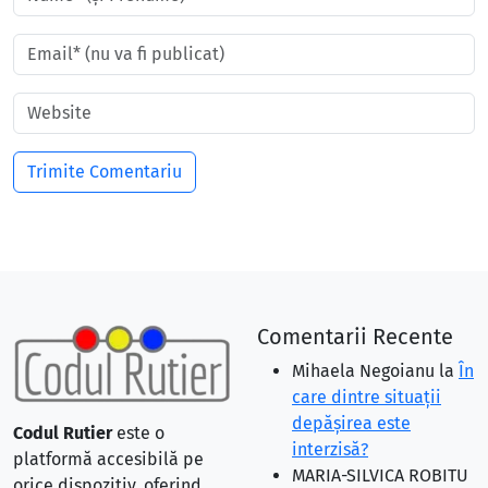
Comentarii Recente
Mihaela Negoianu
la
În
care dintre situaţii
depăşirea este
Codul Rutier
este o
interzisă?
platformă accesibilă pe
MARIA-SILVICA ROBITU
orice dispozitiv, oferind