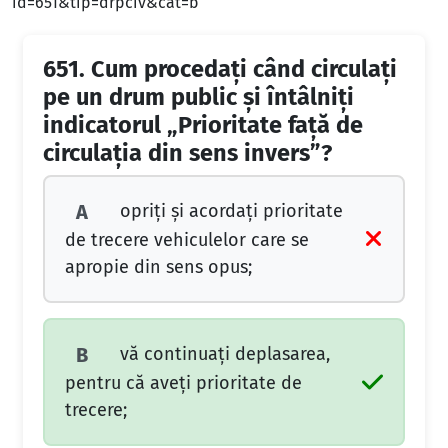
id=651&tip=drpciv&cat=b
651.
Cum procedaţi când circulaţi
pe un drum public şi întâlniţi
indicatorul „Prioritate faţă de
circulaţia din sens invers”?
opriţi şi acordaţi prioritate
A
de trecere vehiculelor care se
apropie din sens opus;
vă continuaţi deplasarea,
B
pentru că aveţi prioritate de
trecere;