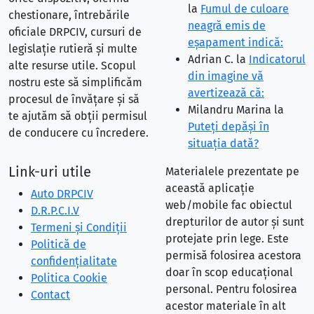
la
Fumul de culoare
chestionare, întrebările
neagră emis de
oficiale DRPCIV, cursuri de
eşapament indică:
legislație rutieră și multe
Adrian C.
la
Indicatorul
alte resurse utile. Scopul
din imagine vă
nostru este să simplificăm
avertizează că:
procesul de învățare și să
Milandru Marina
la
te ajutăm să obții permisul
Puteţi depăşi în
de conducere cu încredere.
situaţia dată?
Link-uri utile
Materialele prezentate pe
această aplicație
Auto DRPCIV
web/mobile fac obiectul
D.R.P.C.I.V
drepturilor de autor și sunt
Termeni și Condiții
protejate prin lege. Este
Politică de
permisă folosirea acestora
confidențialitate
doar în scop educațional
Politica Cookie
personal. Pentru folosirea
Contact
acestor materiale în alt