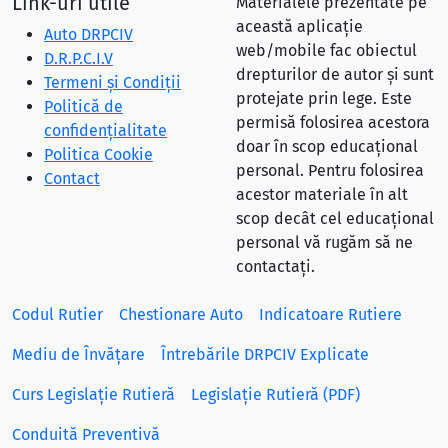
Link-uri utile
Materialele prezentate pe
această aplicație
Auto DRPCIV
web/mobile fac obiectul
D.R.P.C.I.V
drepturilor de autor și sunt
Termeni și Condiții
protejate prin lege. Este
Politică de
permisă folosirea acestora
confidențialitate
doar în scop educațional
Politica Cookie
personal. Pentru folosirea
Contact
acestor materiale în alt
scop decât cel educațional
personal vă rugăm să ne
contactați.
Codul Rutier
Chestionare Auto
Indicatoare Rutiere
Mediu de Învățare
Întrebările DRPCIV Explicate
Curs Legislație Rutieră
Legislație Rutieră (PDF)
Conduită Preventivă