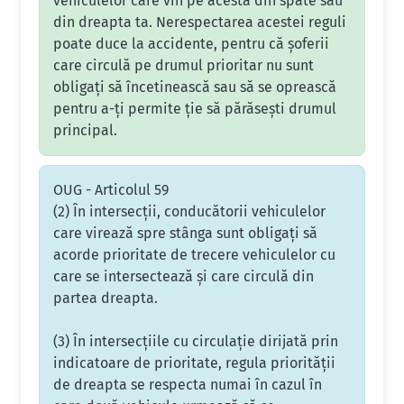
vehiculelor care vin pe acesta din spate sau
din dreapta ta. Nerespectarea acestei reguli
poate duce la accidente, pentru că șoferii
care circulă pe drumul prioritar nu sunt
obligați să încetinească sau să se oprească
pentru a-ți permite ție să părăsești drumul
principal.
OUG - Articolul 59
(2) În intersecţii, conducătorii vehiculelor
care virează spre stânga sunt obligaţi să
acorde prioritate de trecere vehiculelor cu
care se intersectează şi care circulă din
partea dreapta.
(3) În intersecţiile cu circulaţie dirijată prin
indicatoare de prioritate, regula priorităţii
de dreapta se respecta numai în cazul în