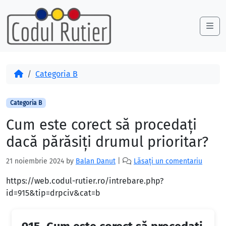
Skip to content
Skip to footer
Me
Acasă
Categoria B
Categoria B
Cum este corect să procedaţi
dacă părăsiţi drumul prioritar?
21 noiembrie 2024
by
Balan Danut
|
Lăsați un comentariu
https://web.codul-rutier.ro/intrebare.php?
id=915&tip=drpciv&cat=b