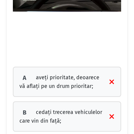
aveţi prioritate, deoarece
A
vă aflaţi pe un drum prioritar;
cedaţi trecerea vehiculelor
B
care vin din faţă;