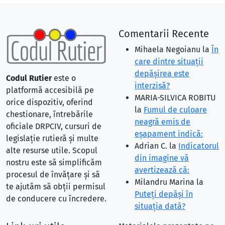
Comentarii Recente
Mihaela Negoianu
la
În
care dintre situaţii
depăşirea este
Codul Rutier
este o
interzisă?
platformă accesibilă pe
MARIA-SILVICA ROBITU
orice dispozitiv, oferind
la
Fumul de culoare
chestionare, întrebările
neagră emis de
oficiale DRPCIV, cursuri de
eşapament indică:
legislație rutieră și multe
Adrian C.
la
Indicatorul
alte resurse utile. Scopul
din imagine vă
nostru este să simplificăm
avertizează că:
procesul de învățare și să
Milandru Marina
la
te ajutăm să obții permisul
Puteţi depăşi în
de conducere cu încredere.
situaţia dată?