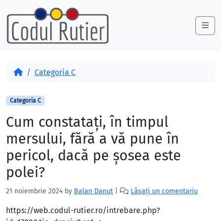
Skip to content
Skip to footer
Me
Acasă
Categoria C
Categoria C
Cum constataţi, în timpul
mersului, fără a vă pune în
pericol, dacă pe şosea este
polei?
21 noiembrie 2024
by
Balan Danut
|
Lăsați un comentariu
https://web.codul-rutier.ro/intrebare.php?