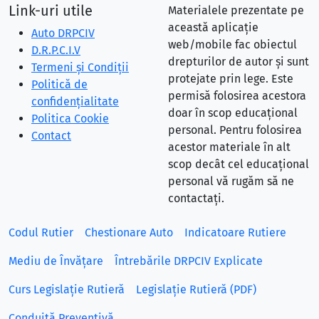
Link-uri utile
Materialele prezentate pe
această aplicație
Auto DRPCIV
web/mobile fac obiectul
D.R.P.C.I.V
drepturilor de autor și sunt
Termeni și Condiții
protejate prin lege. Este
Politică de
permisă folosirea acestora
confidențialitate
doar în scop educațional
Politica Cookie
personal. Pentru folosirea
Contact
acestor materiale în alt
scop decât cel educațional
personal vă rugăm să ne
contactați.
Codul Rutier
Chestionare Auto
Indicatoare Rutiere
Mediu de Învățare
Întrebările DRPCIV Explicate
Curs Legislație Rutieră
Legislație Rutieră (PDF)
Conduită Preventivă