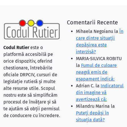
Comentarii Recente
Mihaela Negoianu
la
În
care dintre situaţii
depăşirea este
Codul Rutier
este o
interzisă?
platformă accesibilă pe
MARIA-SILVICA ROBITU
orice dispozitiv, oferind
la
Fumul de culoare
chestionare, întrebările
neagră emis de
oficiale DRPCIV, cursuri de
eşapament indică:
legislație rutieră și multe
Adrian C.
la
Indicatorul
alte resurse utile. Scopul
din imagine vă
nostru este să simplificăm
avertizează că:
procesul de învățare și să
Milandru Marina
la
te ajutăm să obții permisul
Puteţi depăşi în
de conducere cu încredere.
situaţia dată?