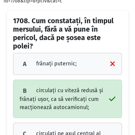
id=1708&tip=drpciv&cat=c
1708.
Cum constataţi, în timpul
mersului, fără a vă pune în
pericol, dacă pe şosea este
polei?
frânaţi puternic;
A
circulaţi cu viteză redusă şi
B
frânaţi uşor, ca să verificaţi cum
reacţionează autocamionul;
circulaţi pe axul central al
C