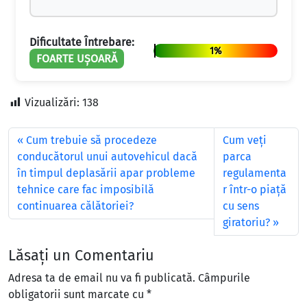
Dificultate Întrebare:
1%
FOARTE UȘOARĂ
Vizualizări:
138
Cum trebuie să procedeze
Cum veţi
conducătorul unui autovehicul dacă
parca
în timpul deplasării apar probleme
regulamenta
tehnice care fac imposibilă
r într-o piaţă
continuarea călătoriei?
cu sens
giratoriu?
Lăsați un Comentariu
Adresa ta de email nu va fi publicată.
Câmpurile
obligatorii sunt marcate cu
*