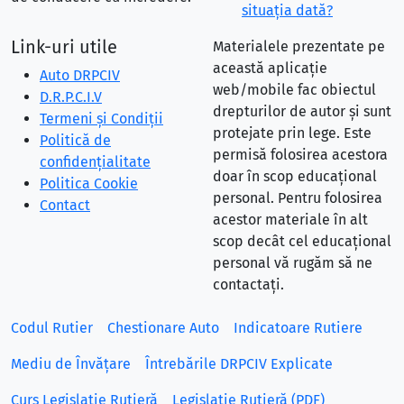
situaţia dată?
Link-uri utile
Materialele prezentate pe
această aplicație
Auto DRPCIV
web/mobile fac obiectul
D.R.P.C.I.V
drepturilor de autor și sunt
Termeni și Condiții
protejate prin lege. Este
Politică de
permisă folosirea acestora
confidențialitate
doar în scop educațional
Politica Cookie
personal. Pentru folosirea
Contact
acestor materiale în alt
scop decât cel educațional
personal vă rugăm să ne
contactați.
Codul Rutier
Chestionare Auto
Indicatoare Rutiere
Mediu de Învățare
Întrebările DRPCIV Explicate
Curs Legislație Rutieră
Legislație Rutieră (PDF)