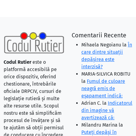
Comentarii Recente
Mihaela Negoianu
la
În
care dintre situaţii
depăşirea este
Codul Rutier
este o
interzisă?
platformă accesibilă pe
MARIA-SILVICA ROBITU
orice dispozitiv, oferind
la
Fumul de culoare
chestionare, întrebările
neagră emis de
oficiale DRPCIV, cursuri de
eşapament indică:
legislație rutieră și multe
Adrian C.
la
Indicatorul
alte resurse utile. Scopul
din imagine vă
nostru este să simplificăm
avertizează că:
procesul de învățare și să
Milandru Marina
la
te ajutăm să obții permisul
Puteţi depăşi în
de conducere cu încredere.