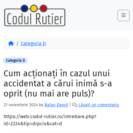
Skip to content
Skip to footer
Me
Acasă
Categoria D
Categoria D
Cum acţionaţi în cazul unui
accidentat a cărui inimă s-a
oprit (nu mai are puls)?
21 noiembrie 2024
by
Balan Danut
|
Lăsați un comentariu
https://web.codul-rutier.ro/intrebare.php?
id=2224&tip=drpciv&cat=d