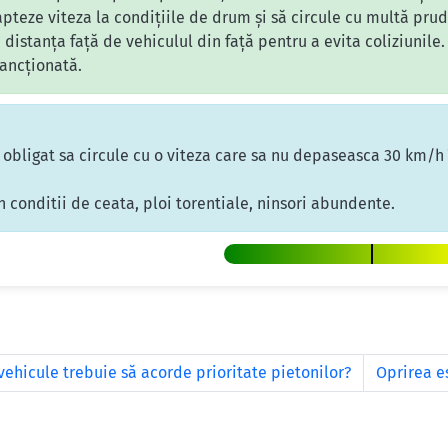
pteze viteza la condițiile de drum și să circule cu multă pru
 distanța față de vehiculul din față pentru a evita coliziunile
sancționată.
 obligat sa circule cu o viteza care sa nu depaseasca 30 km/h î
n conditii de ceata, ploi torentiale, ninsori abundente.
vehicule trebuie să acorde prioritate pietonilor?
Oprirea es