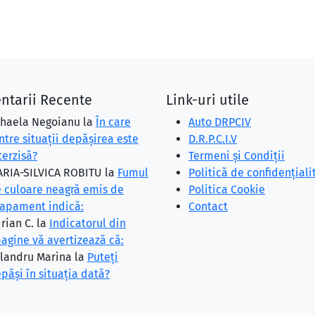
ntarii Recente
Link-uri utile
haela Negoianu
la
În care
Auto DRPCIV
ntre situaţii depăşirea este
D.R.P.C.I.V
terzisă?
Termeni și Condiții
RIA-SILVICA ROBITU
la
Fumul
Politică de confidențiali
 culoare neagră emis de
Politica Cookie
apament indică:
Contact
rian C.
la
Indicatorul din
agine vă avertizează că:
landru Marina
la
Puteţi
păşi în situaţia dată?