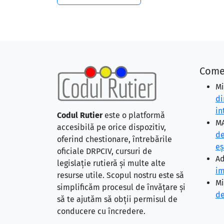
Come
Mi
di
in
Codul Rutier
este o platformă
MA
accesibilă pe orice dispozitiv,
de
oferind chestionare, întrebările
eş
oficiale DRPCIV, cursuri de
Ad
legislație rutieră și multe alte
im
resurse utile. Scopul nostru este să
Mi
simplificăm procesul de învățare și
de
să te ajutăm să obții permisul de
conducere cu încredere.