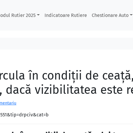
odul Rutier 2025
Indicatoare Rutiere
Chestionare Auto
rcula în condiţii de ceaţă,
 dacă vizibilitatea este
omentariu
d=551&tip=drpciv&cat=b