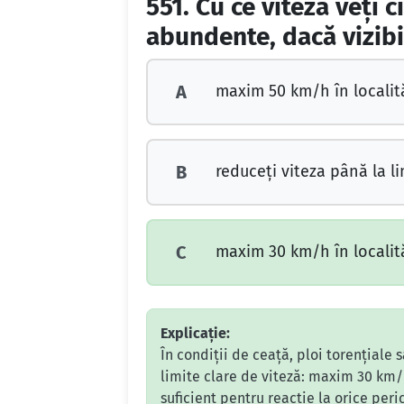
551.
Cu ce viteză veţi c
abundente, dacă vizibi
maxim 50 km/h în localităţ
A
reduceţi viteza până la lim
B
maxim 30 km/h în localităţ
C
Explicație:
În condiții de ceață, ploi torențiale
limite clare de viteză: maxim 30 km/h
suficient pentru reacție la orice per