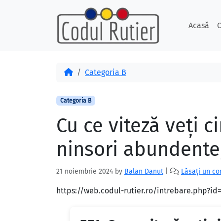
Skip to content
Skip to footer
Acasă
C
Acasă
Categoria B
Categoria B
Cu ce viteză veţi ci
ninsori abundente,
21 noiembrie 2024
by
Balan Danut
|
Lăsați un c
https://web.codul-rutier.ro/intrebare.php?i