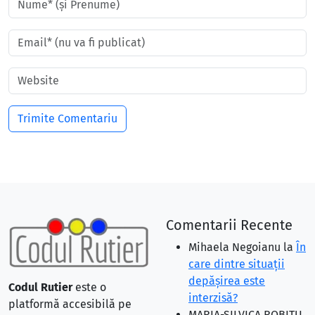
Comentarii Recente
Mihaela Negoianu
la
În
care dintre situaţii
depăşirea este
Codul Rutier
este o
interzisă?
platformă accesibilă pe
MARIA-SILVICA ROBITU