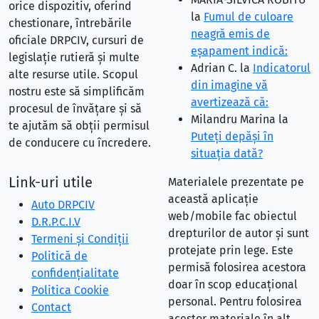
orice dispozitiv, oferind
la
Fumul de culoare
chestionare, întrebările
neagră emis de
oficiale DRPCIV, cursuri de
eşapament indică:
legislație rutieră și multe
Adrian C.
la
Indicatorul
alte resurse utile. Scopul
din imagine vă
nostru este să simplificăm
avertizează că:
procesul de învățare și să
Milandru Marina
la
te ajutăm să obții permisul
Puteţi depăşi în
de conducere cu încredere.
situaţia dată?
Link-uri utile
Materialele prezentate pe
această aplicație
Auto DRPCIV
web/mobile fac obiectul
D.R.P.C.I.V
drepturilor de autor și sunt
Termeni și Condiții
protejate prin lege. Este
Politică de
permisă folosirea acestora
confidențialitate
doar în scop educațional
Politica Cookie
personal. Pentru folosirea
Contact
acestor materiale în alt