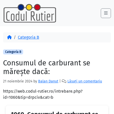
Skip to content
Skip to footer
Me
Acasă
Categoria B
Categoria B
Consumul de carburant se
măreşte dacă:
21 noiembrie 2024
by
Balan Danut
|
Lăsați un comentariu
https://web.codul-rutier.ro/intrebare.php?
id=1060&tip=drpciv&cat=b