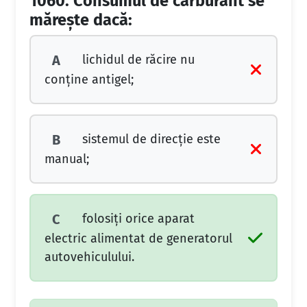
1060.
Consumul de carburant se
măreşte dacă:
lichidul de răcire nu
A
conţine antigel;
sistemul de direcţie este
B
manual;
folosiţi orice aparat
C
electric alimentat de generatorul
autovehiculului.