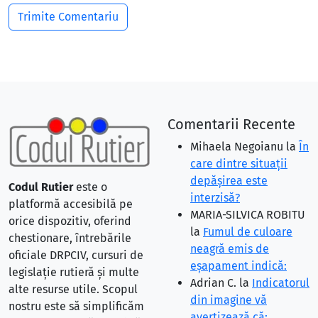
Comentarii Recente
Mihaela Negoianu
la
În
care dintre situaţii
depăşirea este
Codul Rutier
este o
interzisă?
platformă accesibilă pe
MARIA-SILVICA ROBITU
orice dispozitiv, oferind
la
Fumul de culoare
chestionare, întrebările
neagră emis de
oficiale DRPCIV, cursuri de
eşapament indică:
legislație rutieră și multe
Adrian C.
la
Indicatorul
alte resurse utile. Scopul
din imagine vă
nostru este să simplificăm
avertizează că: