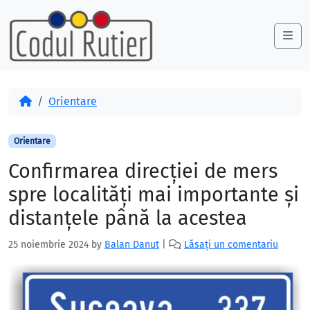
Skip to content
Skip to footer
Me
Acasă
Orientare
Orientare
Confirmarea direcției de mers
spre localități mai importante și
distanțele până la acestea
25 noiembrie 2024
by
Balan Danut
|
Lăsați un comentariu