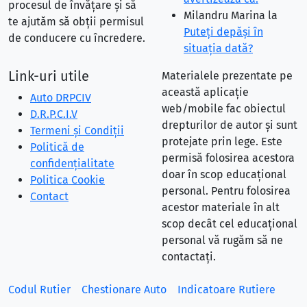
procesul de învățare și să
Milandru Marina
la
te ajutăm să obții permisul
Puteţi depăşi în
de conducere cu încredere.
situaţia dată?
Link-uri utile
Materialele prezentate pe
această aplicație
Auto DRPCIV
web/mobile fac obiectul
D.R.P.C.I.V
drepturilor de autor și sunt
Termeni și Condiții
protejate prin lege. Este
Politică de
permisă folosirea acestora
confidențialitate
doar în scop educațional
Politica Cookie
personal. Pentru folosirea
Contact
acestor materiale în alt
scop decât cel educațional
personal vă rugăm să ne
contactați.
Codul Rutier
Chestionare Auto
Indicatoare Rutiere