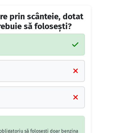
e prin scânteie, dotat
rebuie să foloseşti?
obligatoriu să folosești doar benzina