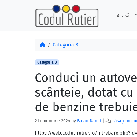
Skip to content
Skip to footer
Acasă
C
Acasă
Categoria B
Categoria B
Conduci un autove
scânteie, dotat cu 
de benzine trebuie
21 noiembrie 2024
by
Balan Danut
|
Lăsați un c
https://web.codul-rutier.ro/intrebare.php?i