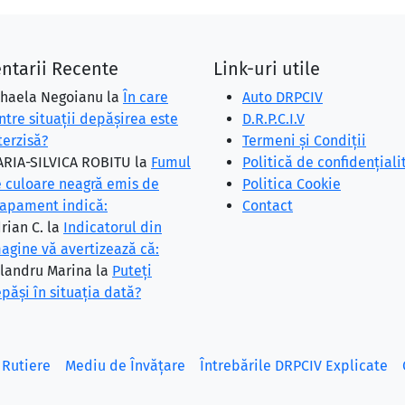
ntarii Recente
Link-uri utile
haela Negoianu
la
În care
Auto DRPCIV
ntre situaţii depăşirea este
D.R.P.C.I.V
terzisă?
Termeni și Condiții
RIA-SILVICA ROBITU
la
Fumul
Politică de confidențiali
 culoare neagră emis de
Politica Cookie
apament indică:
Contact
rian C.
la
Indicatorul din
agine vă avertizează că:
landru Marina
la
Puteţi
păşi în situaţia dată?
 Rutiere
Mediu de Învățare
Întrebările DRPCIV Explicate