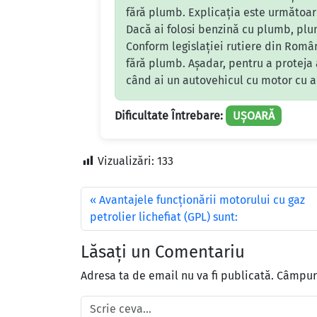
fără plumb. Explicația este următoare
Dacă ai folosi benzină cu plumb, plu
Conform legislației rutiere din Român
fără plumb. Așadar, pentru a proteja 
când ai un autovehicul cu motor cu ap
Dificultate Întrebare:
UȘOARĂ
Vizualizări:
133
Avantajele funcţionării motorului cu gaz
petrolier lichefiat (GPL) sunt:
Lăsați un Comentariu
Adresa ta de email nu va fi publicată.
Câmpuri