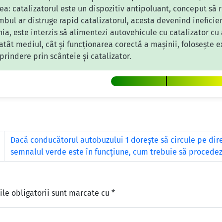
a: catalizatorul este un dispozitiv antipoluant, conceput să 
mbul ar distruge rapid catalizatorul, acesta devenind inefici
ia, este interzis să alimentezi autovehicule cu catalizator cu
atât mediul, cât și funcționarea corectă a mașinii, folosește 
rindere prin scânteie și catalizator.
Dacă conducătorul autobuzului 1 doreşte să circule pe direc
semnalul verde este în funcţiune, cum trebuie să procede
le obligatorii sunt marcate cu
*