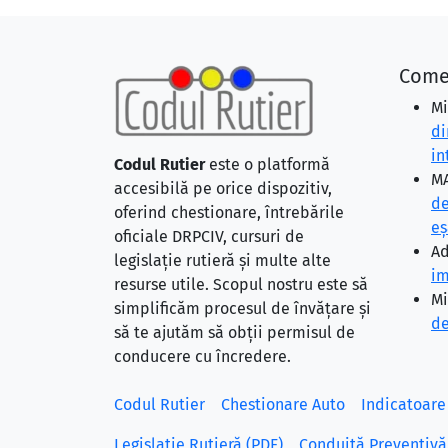
Come
Mi
di
in
Codul Rutier
este o platformă
MA
accesibilă pe orice dispozitiv,
de
oferind chestionare, întrebările
eş
oficiale DRPCIV, cursuri de
Ad
legislație rutieră și multe alte
im
resurse utile. Scopul nostru este să
Mi
simplificăm procesul de învățare și
de
să te ajutăm să obții permisul de
conducere cu încredere.
Codul Rutier
Chestionare Auto
Indicatoare
Legislație Rutieră (PDF)
Conduită Preventivă