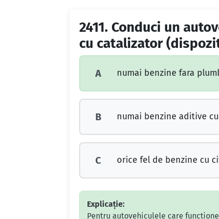
2411.
Conduci un autove
cu catalizator (dispozi
numai benzine fara plum
A
numai benzine aditive cu 
B
orice fel de benzine cu ci
C
Explicație:
Pentru autovehiculele care funcționea