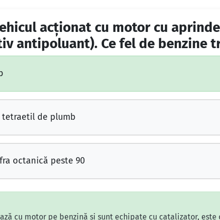
hicul acţionat cu motor cu aprinder
tiv antipoluant). Ce fel de benzine t
b
tetraetil de plumb
fra octanică peste 90
ză cu motor pe benzină și sunt echipate cu catalizator, este 