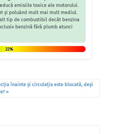
reducă emisiile toxice ale motorului.
ent și poluând mult mai mult mediul.
 alt tip de combustibil decât benzina
exclusiv benzină fără plumb atunci
22%
ţia înainte şi circulaţia este blocată, deşi
ze?