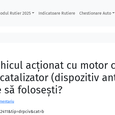
odul Rutier 2025
Indicatoare Rutiere
Chestionare Auto
hicul acţionat cu motor c
catalizator (dispozitiv an
 să foloseşti?
omentariu
d=2411&tip=drpciv&cat=b