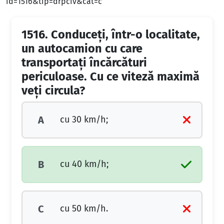
id=1516&tip=drpciv&cat=c
1516.
Conduceţi, într-o localitate,
un autocamion cu care
transportaţi încărcături
periculoase. Cu ce viteză maximă
veţi circula?
cu 30 km/h;
A
cu 40 km/h;
B
cu 50 km/h.
C