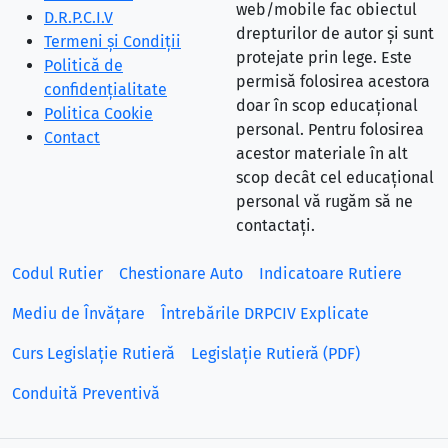
web/mobile fac obiectul
D.R.P.C.I.V
drepturilor de autor și sunt
Termeni și Condiții
protejate prin lege. Este
Politică de
permisă folosirea acestora
confidențialitate
doar în scop educațional
Politica Cookie
personal. Pentru folosirea
Contact
acestor materiale în alt
scop decât cel educațional
personal vă rugăm să ne
contactați.
Codul Rutier
Chestionare Auto
Indicatoare Rutiere
Mediu de Învățare
Întrebările DRPCIV Explicate
Curs Legislație Rutieră
Legislație Rutieră (PDF)
Conduită Preventivă