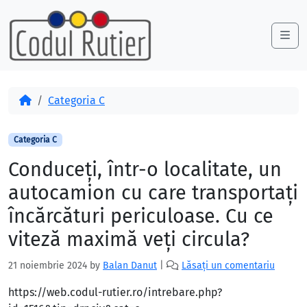
Skip to content
Skip to footer
Me
Acasă
Categoria C
Categoria C
Conduceţi, într-o localitate, un
autocamion cu care transportaţi
încărcături periculoase. Cu ce
viteză maximă veţi circula?
21 noiembrie 2024
by
Balan Danut
|
Lăsați un comentariu
https://web.codul-rutier.ro/intrebare.php?