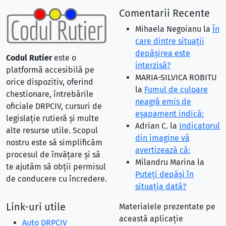
Comentarii Recente
Mihaela Negoianu
la
În
care dintre situaţii
depăşirea este
Codul Rutier
este o
interzisă?
platformă accesibilă pe
MARIA-SILVICA ROBITU
orice dispozitiv, oferind
la
Fumul de culoare
chestionare, întrebările
neagră emis de
oficiale DRPCIV, cursuri de
eşapament indică:
legislație rutieră și multe
Adrian C.
la
Indicatorul
alte resurse utile. Scopul
din imagine vă
nostru este să simplificăm
avertizează că:
procesul de învățare și să
Milandru Marina
la
te ajutăm să obții permisul
Puteţi depăşi în
de conducere cu încredere.
situaţia dată?
Link-uri utile
Materialele prezentate pe
această aplicație
Auto DRPCIV