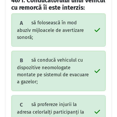
4671.
Conducătorului unui vehicul
cu remorcă îi este interzis:
să folosească în mod
A
abuziv mijloacele de avertizare
sonoră;
să conducă vehiculul cu
B
dispozitive neomologate
montate pe sistemul de evacuare
a gazelor;
să profereze injurii la
C
adresa celorlalți participanți la