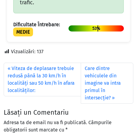
trafic.
Dificultate Întrebare:
53%
MEDIE
Vizualizări:
137
Viteza de deplasare trebuie
Care dintre
redusă până la 30 km/h în
vehiculele din
localităţi sau 50 km/h în afara
imagine va intra
localităţilor:
primul în
intersecţie?
Lăsați un Comentariu
Adresa ta de email nu va fi publicată.
Câmpurile
obligatorii sunt marcate cu
*