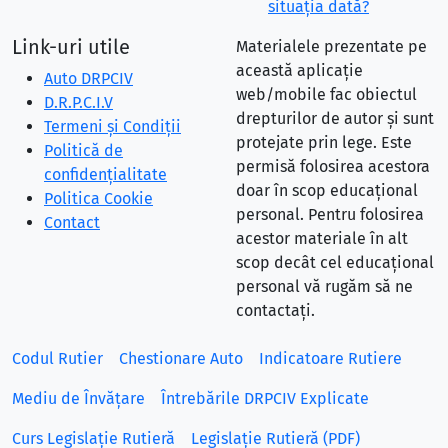
situaţia dată?
Link-uri utile
Materialele prezentate pe
această aplicație
Auto DRPCIV
web/mobile fac obiectul
D.R.P.C.I.V
drepturilor de autor și sunt
Termeni și Condiții
protejate prin lege. Este
Politică de
permisă folosirea acestora
confidențialitate
doar în scop educațional
Politica Cookie
personal. Pentru folosirea
Contact
acestor materiale în alt
scop decât cel educațional
personal vă rugăm să ne
contactați.
Codul Rutier
Chestionare Auto
Indicatoare Rutiere
Mediu de Învățare
Întrebările DRPCIV Explicate
Curs Legislație Rutieră
Legislație Rutieră (PDF)