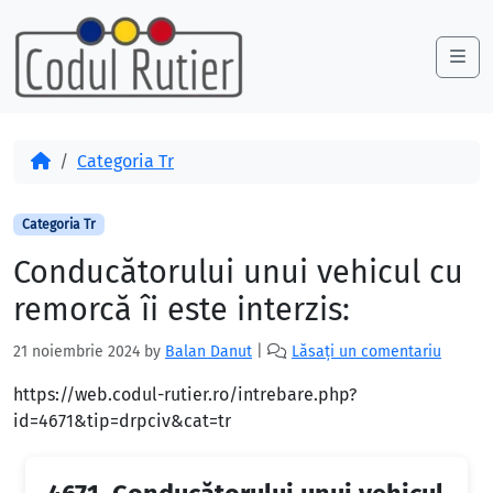
Skip to content
Skip to footer
Me
Acasă
Categoria Tr
Categoria Tr
Conducătorului unui vehicul cu
remorcă îi este interzis:
21 noiembrie 2024
by
Balan Danut
|
Lăsați un comentariu
https://web.codul-rutier.ro/intrebare.php?
id=4671&tip=drpciv&cat=tr