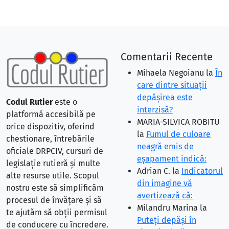
Comentarii Recente
Mihaela Negoianu
la
În
care dintre situaţii
depăşirea este
Codul Rutier
este o
interzisă?
platformă accesibilă pe
MARIA-SILVICA ROBITU
orice dispozitiv, oferind
la
Fumul de culoare
chestionare, întrebările
neagră emis de
oficiale DRPCIV, cursuri de
eşapament indică:
legislație rutieră și multe
Adrian C.
la
Indicatorul
alte resurse utile. Scopul
din imagine vă
nostru este să simplificăm
avertizează că:
procesul de învățare și să
Milandru Marina
la
te ajutăm să obții permisul
Puteţi depăşi în
de conducere cu încredere.