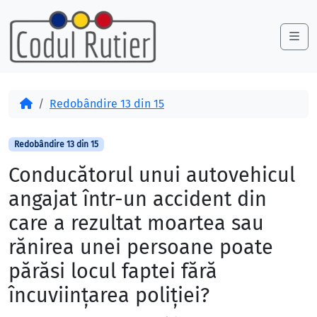
Skip to content
Skip to footer
Me
Acasă
Redobândire 13 din 15
Redobândire 13 din 15
Conducătorul unui autovehicul
angajat într-un accident din
care a rezultat moartea sau
rănirea unei persoane poate
părăsi locul faptei fără
încuviinţarea poliţiei?