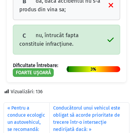
da, dacă accidentul nu s-a
B
produs din vina sa;
nu, întrucât fapta
C
constituie infracţiune.
Dificultate Întrebare:
3%
FOARTE UȘOARĂ
Vizualizări:
136
Pentru a
Conducătorul unui vehicul este
conduce ecologic
obligat să acorde prioritate de
un autovehicul,
trecere într-o intersecție
se recomandă:
nedirijată dacă: