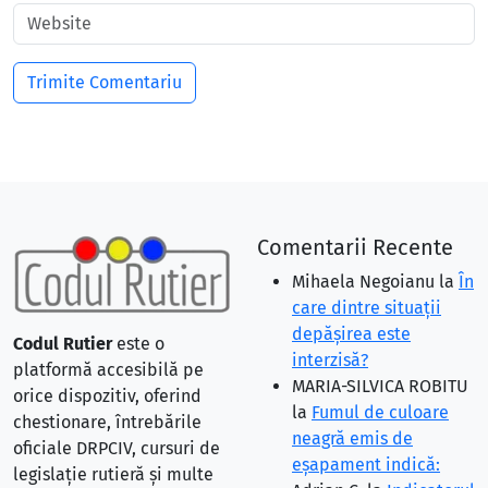
Comentarii Recente
Mihaela Negoianu
la
În
care dintre situaţii
depăşirea este
Codul Rutier
este o
interzisă?
platformă accesibilă pe
MARIA-SILVICA ROBITU
orice dispozitiv, oferind
la
Fumul de culoare
chestionare, întrebările
neagră emis de
oficiale DRPCIV, cursuri de
eşapament indică:
legislație rutieră și multe