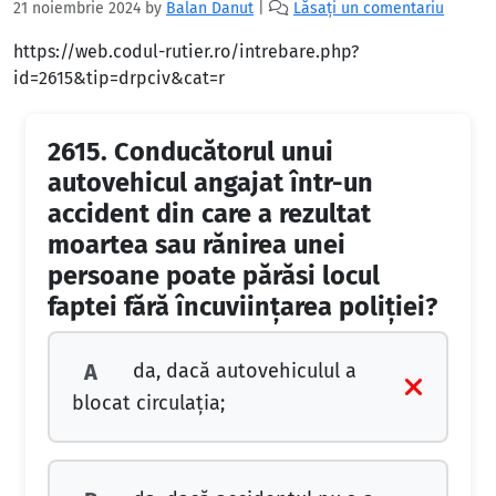
21 noiembrie 2024
by
Balan Danut
|
Lăsați un comentariu
https://web.codul-rutier.ro/intrebare.php?
id=2615&tip=drpciv&cat=r
2615.
Conducătorul unui
autovehicul angajat într-un
accident din care a rezultat
moartea sau rănirea unei
persoane poate părăsi locul
faptei fără încuviinţarea poliţiei?
da, dacă autovehiculul a
A
blocat circulaţia;