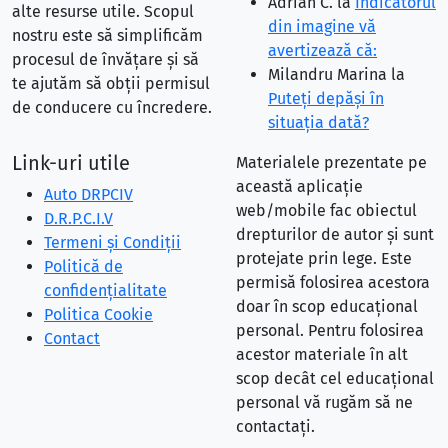
Adrian C.
la
Indicatorul
alte resurse utile. Scopul
din imagine vă
nostru este să simplificăm
avertizează că:
procesul de învățare și să
Milandru Marina
la
te ajutăm să obții permisul
Puteţi depăşi în
de conducere cu încredere.
situaţia dată?
Link-uri utile
Materialele prezentate pe
această aplicație
Auto DRPCIV
web/mobile fac obiectul
D.R.P.C.I.V
drepturilor de autor și sunt
Termeni și Condiții
protejate prin lege. Este
Politică de
permisă folosirea acestora
confidențialitate
doar în scop educațional
Politica Cookie
personal. Pentru folosirea
Contact
acestor materiale în alt
scop decât cel educațional
personal vă rugăm să ne
contactați.