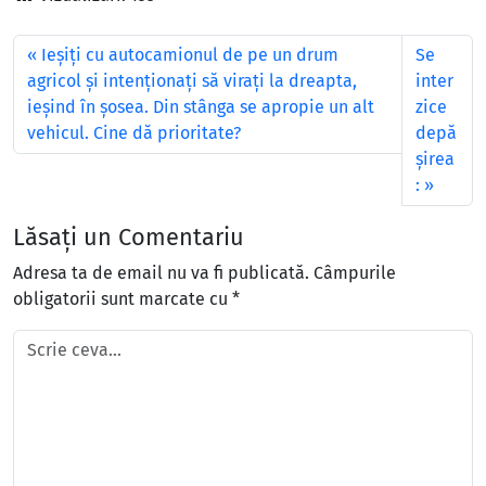
Ieşiţi cu autocamionul de pe un drum
Se
agricol şi intenţionaţi să viraţi la dreapta,
inter
ieşind în şosea. Din stânga se apropie un alt
zice
vehicul. Cine dă prioritate?
depă
şirea
:
Lăsați un Comentariu
Adresa ta de email nu va fi publicată.
Câmpurile
obligatorii sunt marcate cu
*