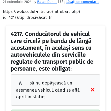
21 noiembrie 2024
by
Balan Danut
|
Lăsați un comentariu
https://web.codul-rutier.ro/intrebare.php?
id=4217&tip=drpciv&cat=tr
4217.
Conducătorul de vehicul
care circulă pe banda de lângă
acostament, în același sens cu
autovehiculele din serviciile
regulate de transport public de
persoane, este obligat:
să nu depășească un
A
asemenea vehicul, când se află
oprit în stație;