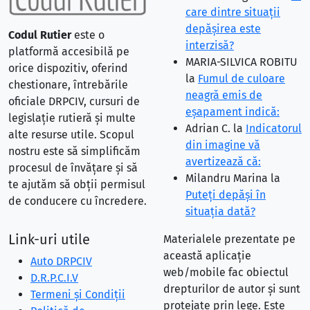
care dintre situaţii
depăşirea este
Codul Rutier
este o
interzisă?
platformă accesibilă pe
MARIA-SILVICA ROBITU
orice dispozitiv, oferind
la
Fumul de culoare
chestionare, întrebările
neagră emis de
oficiale DRPCIV, cursuri de
eşapament indică:
legislație rutieră și multe
Adrian C.
la
Indicatorul
alte resurse utile. Scopul
din imagine vă
nostru este să simplificăm
avertizează că:
procesul de învățare și să
Milandru Marina
la
te ajutăm să obții permisul
Puteţi depăşi în
de conducere cu încredere.
situaţia dată?
Link-uri utile
Materialele prezentate pe
această aplicație
Auto DRPCIV
web/mobile fac obiectul
D.R.P.C.I.V
drepturilor de autor și sunt
Termeni și Condiții
protejate prin lege. Este