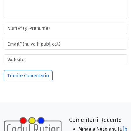
Comentarii Recente
Mihaela Negoianu
la
În