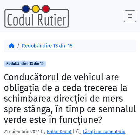
Skip to content
Skip to footer
Me
Acasă
Redobândire 13 din 15
Redobândire 13 din 15
Conducătorul de vehicul are
obligaţia de a ceda trecerea la
schimbarea direcţiei de mers
spre stânga, în timp ce semnalul
verde este în funcţiune?
21 noiembrie 2024
by
Balan Danut
|
Lăsați un comentariu