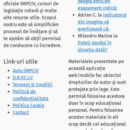
neagră emis de
oficiale DRPCIV, cursuri de
eşapament indică:
legislație rutieră și multe
Adrian C.
la
Indicatorul
alte resurse utile. Scopul
din imagine vă
nostru este să simplificăm
avertizează că:
procesul de învățare și să
Milandru Marina
la
te ajutăm să obții permisul
Puteţi depăşi în
de conducere cu încredere.
situaţia dată?
Link-uri utile
Materialele prezentate pe
această aplicație
Auto DRPCIV
web/mobile fac obiectul
D.R.P.C.I.V
drepturilor de autor și sunt
Termeni și Condiții
protejate prin lege. Este
Politică de
permisă folosirea acestora
confidențialitate
doar în scop educațional
Politica Cookie
personal. Pentru folosirea
Contact
acestor materiale în alt
scop decât cel educațional