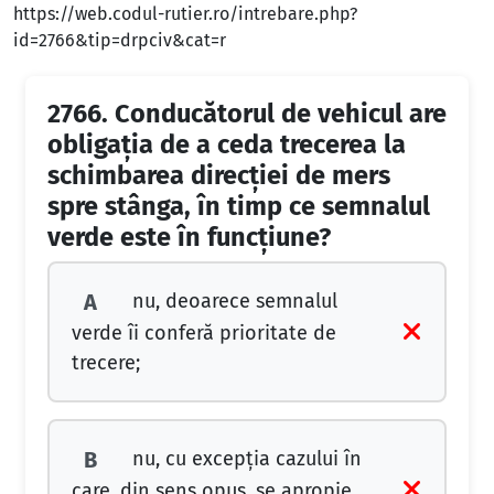
https://web.codul-rutier.ro/intrebare.php?
id=2766&tip=drpciv&cat=r
2766.
Conducătorul de vehicul are
obligaţia de a ceda trecerea la
schimbarea direcţiei de mers
spre stânga, în timp ce semnalul
verde este în funcţiune?
nu, deoarece semnalul
A
verde îi conferă prioritate de
trecere;
nu, cu excepţia cazului în
B
care, din sens opus, se apropie