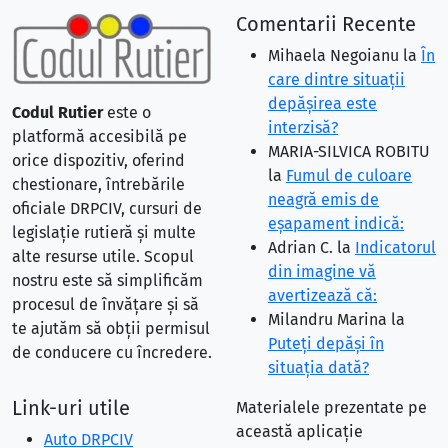
Comentarii Recente
Mihaela Negoianu
la
În
care dintre situaţii
depăşirea este
Codul Rutier
este o
interzisă?
platformă accesibilă pe
MARIA-SILVICA ROBITU
orice dispozitiv, oferind
la
Fumul de culoare
chestionare, întrebările
neagră emis de
oficiale DRPCIV, cursuri de
eşapament indică:
legislație rutieră și multe
Adrian C.
la
Indicatorul
alte resurse utile. Scopul
din imagine vă
nostru este să simplificăm
avertizează că:
procesul de învățare și să
Milandru Marina
la
te ajutăm să obții permisul
Puteţi depăşi în
de conducere cu încredere.
situaţia dată?
Link-uri utile
Materialele prezentate pe
această aplicație
Auto DRPCIV