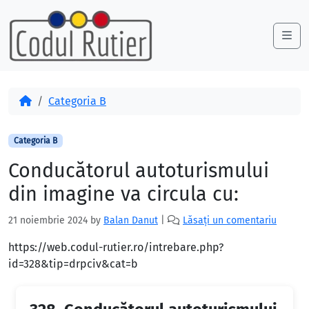
Skip to content
Skip to footer
Me
Acasă
Categoria B
Categoria B
Conducătorul autoturismului
din imagine va circula cu:
21 noiembrie 2024
by
Balan Danut
|
Lăsați un comentariu
https://web.codul-rutier.ro/intrebare.php?
id=328&tip=drpciv&cat=b