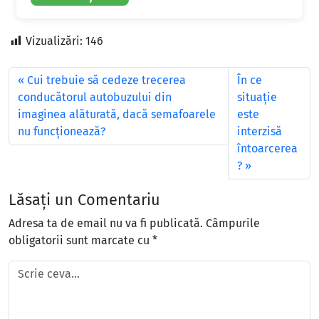
Vizualizări:
146
Cui trebuie să cedeze trecerea
În ce
conducătorul autobuzului din
situaţie
imaginea alăturată, dacă semafoarele
este
nu funcţionează?
interzisă
întoarcerea
?
Lăsați un Comentariu
Adresa ta de email nu va fi publicată.
Câmpurile
obligatorii sunt marcate cu
*