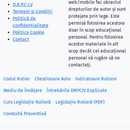
web/mobile fac obiectul
D.R.P.C.I.V
drepturilor de autor și sunt
Termeni și Condiții
protejate prin lege. Este
Politică de
permisă folosirea acestora
confidențialitate
doar în scop educațional
Politica Cookie
personal. Pentru folosirea
Contact
acestor materiale în alt
scop decât cel educațional
personal vă rugăm să ne
contactați.
Codul Rutier
Chestionare Auto
Indicatoare Rutiere
Mediu de Învățare
Întrebările DRPCIV Explicate
Curs Legislație Rutieră
Legislație Rutieră (PDF)
Conduită Preventivă