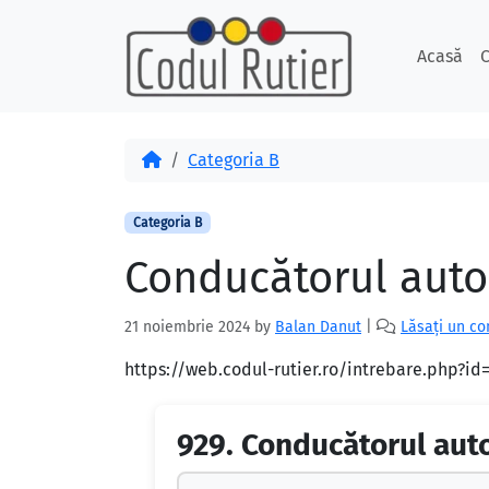
Skip to content
Skip to footer
Acasă
C
Acasă
Categoria B
Categoria B
Conducătorul auto 
21 noiembrie 2024
by
Balan Danut
|
Lăsați un c
https://web.codul-rutier.ro/intrebare.php?i
929.
Conducătorul auto