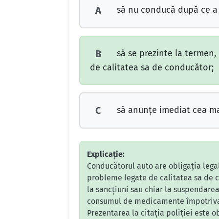
să nu conducă după ce a 
A
să se prezinte la termen, 
B
de calitatea sa de conducător;
să anunţe imediat cea mai
C
Explicație:
Conducătorul auto are obligația legal
probleme legate de calitatea sa de c
la sancțiuni sau chiar la suspendarea
consumul de medicamente împotriva b
Prezentarea la citația poliției este o