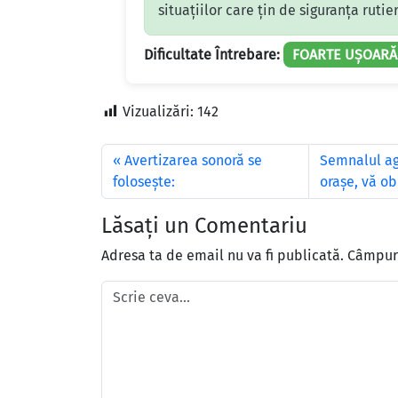
situațiilor care țin de siguranța ruti
Dificultate Întrebare:
FOARTE UȘOARĂ
Vizualizări:
142
Avertizarea sonoră se
Semnalul age
foloseşte:
orașe, vă ob
Lăsați un Comentariu
Adresa ta de email nu va fi publicată.
Câmpuri