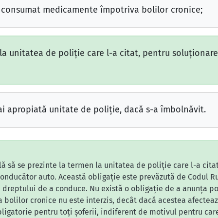
consumat medicamente împotriva bolilor cronice;
la unitatea de poliţie care l-a citat, pentru soluţionar
 apropiată unitate de poliţie, dacă s-a îmbolnăvit.
ă să se prezinte la termen la unitatea de poliție care l-a cita
onducător auto. Această obligație este prevăzută de Codul Ru
 dreptului de a conduce. Nu există o obligație de a anunța poli
olilor cronice nu este interzis, decât dacă acestea afectea
bligatorie pentru toți șoferii, indiferent de motivul pentru car