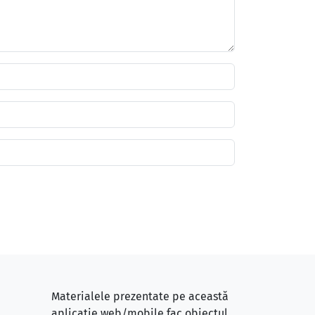
Materialele prezentate pe această
aplicație web/mobile fac obiectul