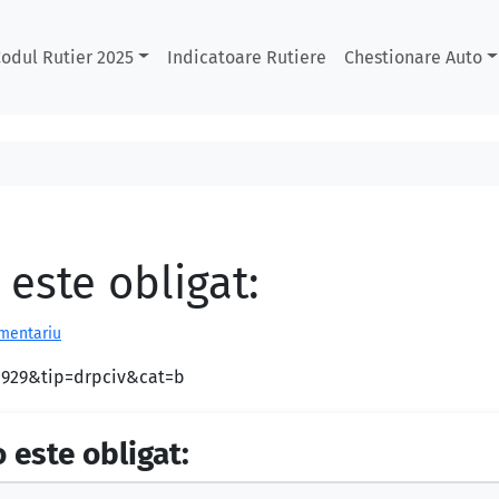
odul Rutier 2025
Indicatoare Rutiere
Chestionare Auto
este obligat:
omentariu
d=929&tip=drpciv&cat=b
 este obligat: