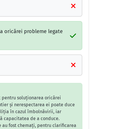
ea oricărei probleme legate
t pentru soluționarea oricărei
tier și nerespectarea ei poate duce
ția în cazul îmbolnăvirii, iar
ză capacitatea de a conduce.
e au fost chemați, pentru clarificarea