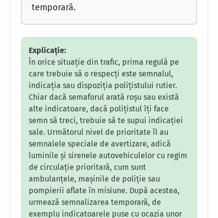
temporară.
Explicație:
În orice situație din trafic, prima regulă pe
care trebuie să o respecți este semnalul,
indicația sau dispoziția polițistului rutier.
Chiar dacă semaforul arată roșu sau există
alte indicatoare, dacă polițistul îți face
semn să treci, trebuie să te supui indicației
sale. Următorul nivel de prioritate îl au
semnalele speciale de avertizare, adică
luminile și sirenele autovehiculelor cu regim
de circulație prioritară, cum sunt
ambulanțele, mașinile de poliție sau
pompierii aflate în misiune. După acestea,
urmează semnalizarea temporară, de
exemplu indicatoarele puse cu ocazia unor