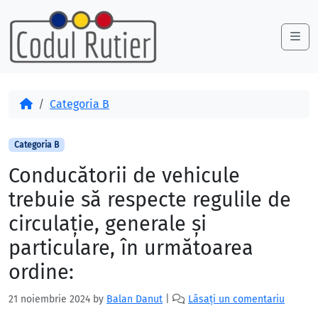
Skip to content
Skip to footer
Me
Acasă
Categoria B
Categoria B
Conducătorii de vehicule
trebuie să respecte regulile de
circulaţie, generale şi
particulare, în următoarea
ordine:
21 noiembrie 2024
by
Balan Danut
|
Lăsați un comentariu