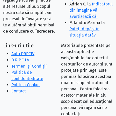
legislație rutieră și multe
Adrian C.
la
Indicatorul
alte resurse utile. Scopul
din imagine vă
nostru este să simplificăm
avertizează că:
procesul de învățare și să
Milandru Marina
la
te ajutăm să obții permisul
Puteţi depăşi în
de conducere cu încredere.
situaţia dată?
Link-uri utile
Materialele prezentate pe
această aplicație
Auto DRPCIV
web/mobile fac obiectul
D.R.P.C.I.V
drepturilor de autor și sunt
Termeni și Condiții
protejate prin lege. Este
Politică de
permisă folosirea acestora
confidențialitate
doar în scop educațional
Politica Cookie
personal. Pentru folosirea
Contact
acestor materiale în alt
scop decât cel educațional
personal vă rugăm să ne
contactați.