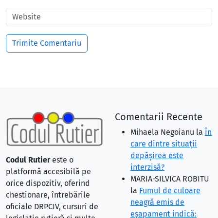
Comentarii Recente
Mihaela Negoianu
la
În
care dintre situaţii
depăşirea este
Codul Rutier
este o
interzisă?
platformă accesibilă pe
MARIA-SILVICA ROBITU
orice dispozitiv, oferind
la
Fumul de culoare
chestionare, întrebările
neagră emis de
oficiale DRPCIV, cursuri de
eşapament indică: