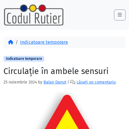
Skip to content
Skip to footer
Me
Acasă
Indicatoare temporare
Indicatoare temporare
Circulație în ambele sensuri
25 noiembrie 2024
by
Balan Danut
|
Lăsați un comentariu