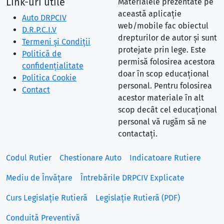
Link-uri utile
Materialele prezentate pe
această aplicație
Auto DRPCIV
web/mobile fac obiectul
D.R.P.C.I.V
drepturilor de autor și sunt
Termeni și Condiții
protejate prin lege. Este
Politică de
permisă folosirea acestora
confidențialitate
doar în scop educațional
Politica Cookie
personal. Pentru folosirea
Contact
acestor materiale în alt
scop decât cel educațional
personal vă rugăm să ne
contactați.
Codul Rutier
Chestionare Auto
Indicatoare Rutiere
Mediu de Învățare
Întrebările DRPCIV Explicate
Curs Legislație Rutieră
Legislație Rutieră (PDF)
Conduită Preventivă