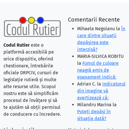
Comentarii Recente
Mihaela Negoianu
la
În
care dintre situaţii
depăşirea este
Codul Rutier
este o
interzisă?
platformă accesibilă pe
MARIA-SILVICA ROBITU
orice dispozitiv, oferind
la
Fumul de culoare
chestionare, întrebările
neagră emis de
oficiale DRPCIV, cursuri de
eşapament indică:
legislație rutieră și multe
Adrian C.
la
Indicatorul
alte resurse utile. Scopul
din imagine vă
nostru este să simplificăm
avertizează că:
procesul de învățare și să
Milandru Marina
la
te ajutăm să obții permisul
Puteţi depăşi în
de conducere cu încredere.
situaţia dată?