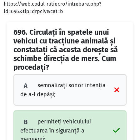
https://web.codul-rutier.ro/intrebare.php?
id=696&tip=drpciv&cat=b
696.
Circulaţi în spatele unui
vehicul cu tracţiune animală şi
constataţi că acesta doreşte să
schimbe direcţia de mers. Cum
procedaţi?
semnalizaţi sonor intenţia
A
de a-l depăşi;
permiteţi vehiculului
B
efectuarea în siguranţă a
manevrei;