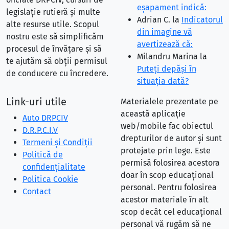
eşapament indică:
legislație rutieră și multe
Adrian C.
la
Indicatorul
alte resurse utile. Scopul
din imagine vă
nostru este să simplificăm
avertizează că:
procesul de învățare și să
Milandru Marina
la
te ajutăm să obții permisul
Puteţi depăşi în
de conducere cu încredere.
situaţia dată?
Link-uri utile
Materialele prezentate pe
această aplicație
Auto DRPCIV
web/mobile fac obiectul
D.R.P.C.I.V
drepturilor de autor și sunt
Termeni și Condiții
protejate prin lege. Este
Politică de
permisă folosirea acestora
confidențialitate
doar în scop educațional
Politica Cookie
personal. Pentru folosirea
Contact
acestor materiale în alt
scop decât cel educațional
personal vă rugăm să ne