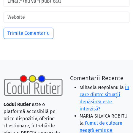
Comentarii Recente
Mihaela Negoianu
la
În
care dintre situaţii
depăşirea este
Codul Rutier
este o
interzisă?
platformă accesibilă pe
MARIA-SILVICA ROBITU
orice dispozitiv, oferind
la
Fumul de culoare
chestionare, întrebările
neagră emis de
oficiale DRPCIV, cursuri de