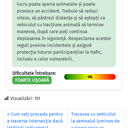
lucru poate speria animalele și poate
provoca un accident. Trebuie să reduci
viteza, să păstrezi distanța și să aștepți ca
vehiculul cu tracțiune animală să termine
manevra, după care poți continua
deplasarea în siguranță. Respectarea acestor
reguli previne incidentele și asigură
protecția tuturor participanților la trafic,
inclusiv a celor vulnerabili.
Dificultate Întrebare:
4%
FOARTE UȘOARĂ
Vizualizări:
151
Cum veți proceda pentru
Trecerea cu vehiculul
a traversa intersecția dacă
la semnalul luminos de
întâlniți indicatorul
culoare roșie se