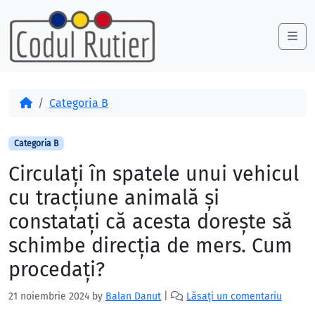
Skip to content
Skip to footer
Me
Acasă
Categoria B
Categoria B
Circulaţi în spatele unui vehicul
cu tracţiune animală şi
constataţi că acesta doreşte să
schimbe direcţia de mers. Cum
procedaţi?
21 noiembrie 2024
by
Balan Danut
|
Lăsați un comentariu