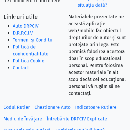
de conducere cu încredere.
situaţia dată?
Link-uri utile
Materialele prezentate pe
această aplicație
Auto DRPCIV
web/mobile fac obiectul
D.R.P.C.I.V
drepturilor de autor și sunt
Termeni și Condiții
protejate prin lege. Este
Politică de
permisă folosirea acestora
confidențialitate
doar în scop educațional
Politica Cookie
personal. Pentru folosirea
Contact
acestor materiale în alt
scop decât cel educațional
personal vă rugăm să ne
contactați.
Codul Rutier
Chestionare Auto
Indicatoare Rutiere
Mediu de Învățare
Întrebările DRPCIV Explicate