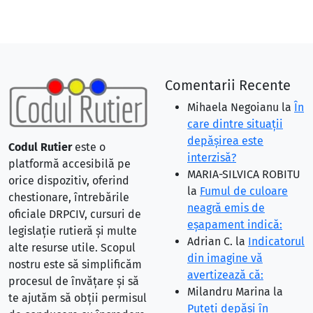
Comentarii Recente
Mihaela Negoianu
la
În
care dintre situaţii
depăşirea este
Codul Rutier
este o
interzisă?
platformă accesibilă pe
MARIA-SILVICA ROBITU
orice dispozitiv, oferind
la
Fumul de culoare
chestionare, întrebările
neagră emis de
oficiale DRPCIV, cursuri de
eşapament indică:
legislație rutieră și multe
Adrian C.
la
Indicatorul
alte resurse utile. Scopul
din imagine vă
nostru este să simplificăm
avertizează că:
procesul de învățare și să
Milandru Marina
la
te ajutăm să obții permisul
Puteţi depăşi în