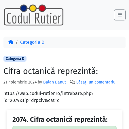
Skip to content
Skip to footer
Me
Acasă
Categoria D
Categoria D
Cifra octanică reprezintă:
21 noiembrie 2024
by
Balan Danut
|
Lăsați un comentariu
https://web.codul-rutier.ro/intrebare.php?
id=2074&tip=drpciv&cat=d
2074.
Cifra octanică reprezintă: