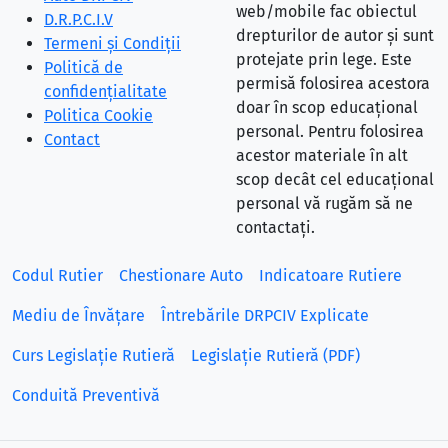
web/mobile fac obiectul
D.R.P.C.I.V
drepturilor de autor și sunt
Termeni și Condiții
protejate prin lege. Este
Politică de
permisă folosirea acestora
confidențialitate
doar în scop educațional
Politica Cookie
personal. Pentru folosirea
Contact
acestor materiale în alt
scop decât cel educațional
personal vă rugăm să ne
contactați.
Codul Rutier
Chestionare Auto
Indicatoare Rutiere
Mediu de Învățare
Întrebările DRPCIV Explicate
Curs Legislație Rutieră
Legislație Rutieră (PDF)
Conduită Preventivă