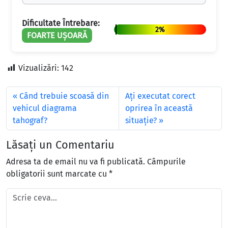
Dificultate Întrebare:
2%
FOARTE UȘOARĂ
Vizualizări:
142
Când trebuie scoasă din
Aţi executat corect
vehicul diagrama
oprirea în această
tahograf?
situaţie?
Lăsați un Comentariu
Adresa ta de email nu va fi publicată.
Câmpurile
obligatorii sunt marcate cu
*