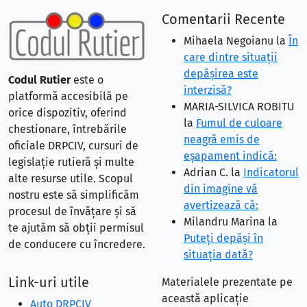
Comentarii Recente
Mihaela Negoianu
la
În
care dintre situaţii
depăşirea este
Codul Rutier
este o
interzisă?
platformă accesibilă pe
MARIA-SILVICA ROBITU
orice dispozitiv, oferind
la
Fumul de culoare
chestionare, întrebările
neagră emis de
oficiale DRPCIV, cursuri de
eşapament indică:
legislație rutieră și multe
Adrian C.
la
Indicatorul
alte resurse utile. Scopul
din imagine vă
nostru este să simplificăm
avertizează că:
procesul de învățare și să
Milandru Marina
la
te ajutăm să obții permisul
Puteţi depăşi în
de conducere cu încredere.
situaţia dată?
Link-uri utile
Materialele prezentate pe
această aplicație
Auto DRPCIV