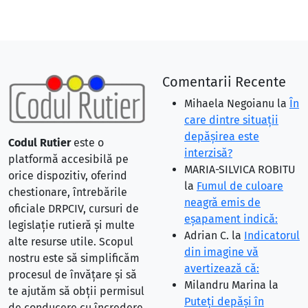
Comentarii Recente
Mihaela Negoianu
la
În
care dintre situaţii
depăşirea este
Codul Rutier
este o
interzisă?
platformă accesibilă pe
MARIA-SILVICA ROBITU
orice dispozitiv, oferind
la
Fumul de culoare
chestionare, întrebările
neagră emis de
oficiale DRPCIV, cursuri de
eşapament indică:
legislație rutieră și multe
Adrian C.
la
Indicatorul
alte resurse utile. Scopul
din imagine vă
nostru este să simplificăm
avertizează că:
procesul de învățare și să
Milandru Marina
la
te ajutăm să obții permisul
Puteţi depăşi în
de conducere cu încredere.