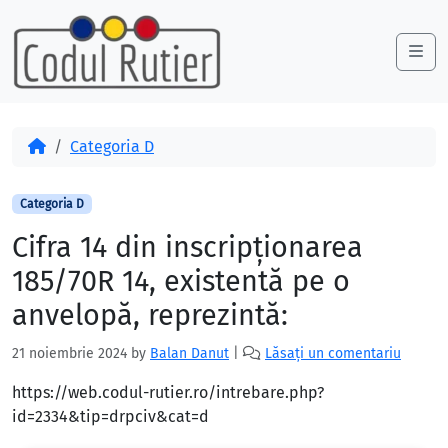
Skip to content
Skip to footer
Me
Acasă
Categoria D
Categoria D
Cifra 14 din inscripţionarea
185/70R 14, existentă pe o
anvelopă, reprezintă:
21 noiembrie 2024
by
Balan Danut
|
Lăsați un comentariu
https://web.codul-rutier.ro/intrebare.php?
id=2334&tip=drpciv&cat=d