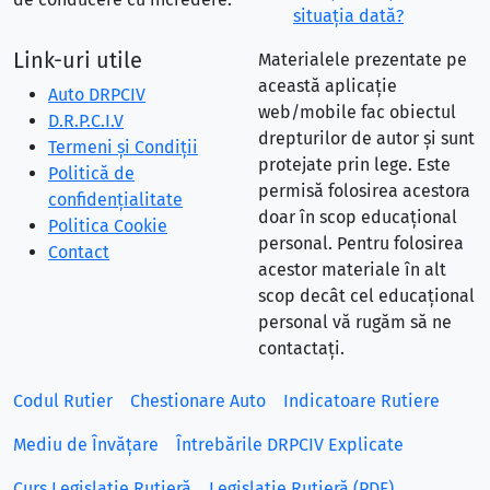
situaţia dată?
Link-uri utile
Materialele prezentate pe
această aplicație
Auto DRPCIV
web/mobile fac obiectul
D.R.P.C.I.V
drepturilor de autor și sunt
Termeni și Condiții
protejate prin lege. Este
Politică de
permisă folosirea acestora
confidențialitate
doar în scop educațional
Politica Cookie
personal. Pentru folosirea
Contact
acestor materiale în alt
scop decât cel educațional
personal vă rugăm să ne
contactați.
Codul Rutier
Chestionare Auto
Indicatoare Rutiere
Mediu de Învățare
Întrebările DRPCIV Explicate
Curs Legislație Rutieră
Legislație Rutieră (PDF)