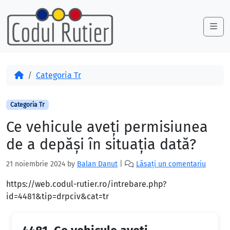
Skip to content
Skip to footer
Me
Acasă
Categoria Tr
Categoria Tr
Ce vehicule aveți permisiunea
de a depăși în situația dată?
21 noiembrie 2024
by
Balan Danut
|
Lăsați un comentariu
https://web.codul-rutier.ro/intrebare.php?
id=4481&tip=drpciv&cat=tr