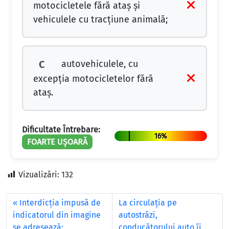
motocicletele fără ataș și
vehiculele cu tracțiune animală;
autovehiculele, cu
C
excepția motocicletelor fără
ataș.
Dificultate Întrebare:
16%
FOARTE UȘOARĂ
Vizualizări:
132
Interdicţia impusă de
La circulaţia pe
indicatorul din imagine
autostrăzi,
se adresează:
conducătorului auto îi