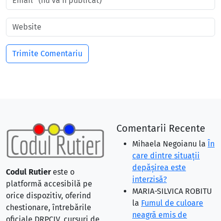
Comentarii Recente
Mihaela Negoianu
la
În
care dintre situaţii
depăşirea este
Codul Rutier
este o
interzisă?
platformă accesibilă pe
MARIA-SILVICA ROBITU
orice dispozitiv, oferind
la
Fumul de culoare
chestionare, întrebările
neagră emis de
oficiale DRPCIV, cursuri de