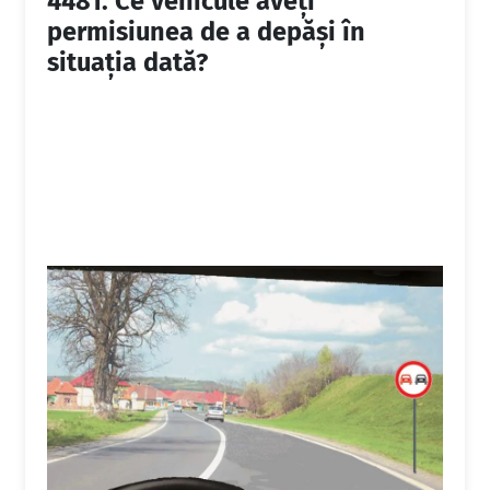
4481.
Ce vehicule aveți
permisiunea de a depăși în
situația dată?