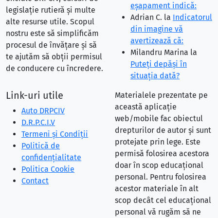
eşapament indică:
legislație rutieră și multe
Adrian C.
la
Indicatorul
alte resurse utile. Scopul
din imagine vă
nostru este să simplificăm
avertizează că:
procesul de învățare și să
Milandru Marina
la
te ajutăm să obții permisul
Puteţi depăşi în
de conducere cu încredere.
situaţia dată?
Link-uri utile
Materialele prezentate pe
această aplicație
Auto DRPCIV
web/mobile fac obiectul
D.R.P.C.I.V
drepturilor de autor și sunt
Termeni și Condiții
protejate prin lege. Este
Politică de
permisă folosirea acestora
confidențialitate
doar în scop educațional
Politica Cookie
personal. Pentru folosirea
Contact
acestor materiale în alt
scop decât cel educațional
personal vă rugăm să ne