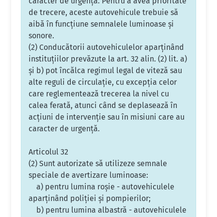
caracter de urgenţă. Pentru a avea prioritate
de trecere, aceste autovehicule trebuie să
aibă în funcţiune semnalele luminoase şi
sonore.
(2) Conducătorii autovehiculelor aparţinând
instituţiilor prevăzute la art. 32 alin. (2) lit. a)
şi b) pot încălca regimul legal de viteză sau
alte reguli de circulaţie, cu excepţia celor
care reglementează trecerea la nivel cu
calea ferată, atunci când se deplasează în
acţiuni de intervenţie sau în misiuni care au
caracter de urgenţă.
Articolul 32
(2) Sunt autorizate să utilizeze semnale
speciale de avertizare luminoase:
a) pentru lumina roşie - autovehiculele
aparţinând poliţiei şi pompierilor;
b) pentru lumina albastră - autovehiculele