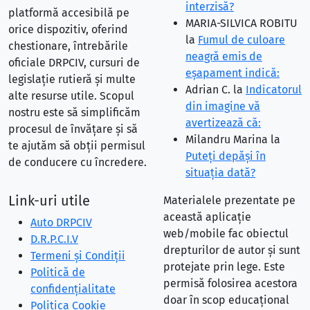
interzisă?
platformă accesibilă pe
MARIA-SILVICA ROBITU
orice dispozitiv, oferind
la
Fumul de culoare
chestionare, întrebările
neagră emis de
oficiale DRPCIV, cursuri de
eşapament indică:
legislație rutieră și multe
Adrian C.
la
Indicatorul
alte resurse utile. Scopul
din imagine vă
nostru este să simplificăm
avertizează că:
procesul de învățare și să
Milandru Marina
la
te ajutăm să obții permisul
Puteţi depăşi în
de conducere cu încredere.
situaţia dată?
Link-uri utile
Materialele prezentate pe
această aplicație
Auto DRPCIV
web/mobile fac obiectul
D.R.P.C.I.V
drepturilor de autor și sunt
Termeni și Condiții
protejate prin lege. Este
Politică de
permisă folosirea acestora
confidențialitate
doar în scop educațional
Politica Cookie