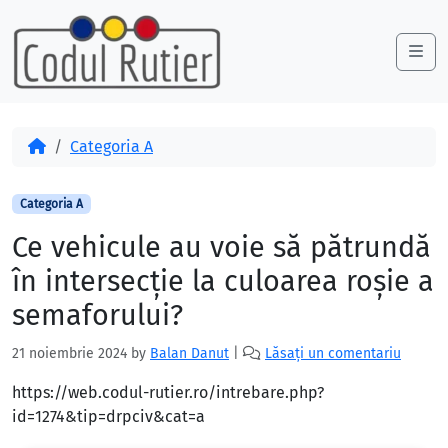
Skip to content
Skip to footer
Me
Acasă
Categoria A
Categoria A
Ce vehicule au voie să pătrundă
în intersecţie la culoarea roşie a
semaforului?
21 noiembrie 2024
by
Balan Danut
|
Lăsați un comentariu
https://web.codul-rutier.ro/intrebare.php?
id=1274&tip=drpciv&cat=a