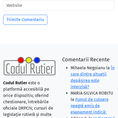
Comentarii Recente
Mihaela Negoianu
la
În
care dintre situaţii
depăşirea este
Codul Rutier
este o
interzisă?
platformă accesibilă pe
MARIA-SILVICA ROBITU
orice dispozitiv, oferind
la
Fumul de culoare
chestionare, întrebările
neagră emis de
oficiale DRPCIV, cursuri de
eşapament indică:
legislație rutieră și multe