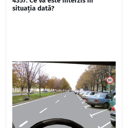
4357.
Ce vă este interzis în
situația dată?