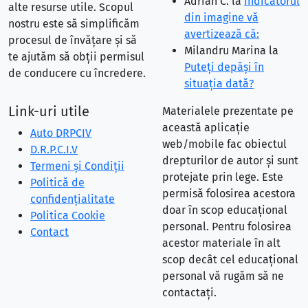
Adrian C.
la
Indicatorul
alte resurse utile. Scopul
din imagine vă
nostru este să simplificăm
avertizează că:
procesul de învățare și să
Milandru Marina
la
te ajutăm să obții permisul
Puteţi depăşi în
de conducere cu încredere.
situaţia dată?
Link-uri utile
Materialele prezentate pe
această aplicație
Auto DRPCIV
web/mobile fac obiectul
D.R.P.C.I.V
drepturilor de autor și sunt
Termeni și Condiții
protejate prin lege. Este
Politică de
permisă folosirea acestora
confidențialitate
doar în scop educațional
Politica Cookie
personal. Pentru folosirea
Contact
acestor materiale în alt
scop decât cel educațional
personal vă rugăm să ne
contactați.