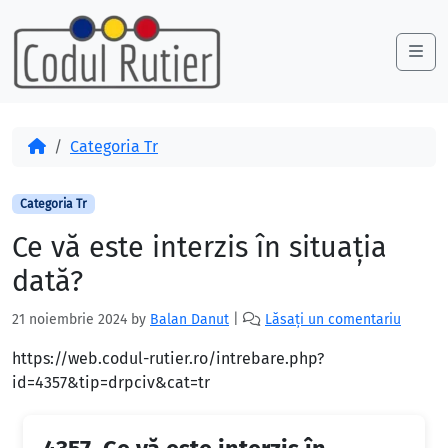
Skip to content
Skip to footer
Me
Acasă
Categoria Tr
Categoria Tr
Ce vă este interzis în situația
dată?
21 noiembrie 2024
by
Balan Danut
|
Lăsați un comentariu
https://web.codul-rutier.ro/intrebare.php?
id=4357&tip=drpciv&cat=tr