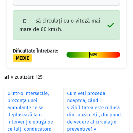
să circulați cu o viteză mai
C
mare de 60 km/h.
Dificultate Întrebare:
43%
MEDIE
Vizualizări:
125
Într-o intersecţie,
Cum veţi proceda
prezenţa unei
noaptea, când
ambulanţe ce se
vizibilitatea este redusă
deplasează la o
din cauza ceţii, din punct
intervenţie obligă pe
de vedere al circulaţiei
ceilalţi conducători:
preventive?