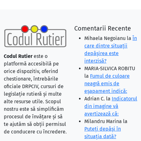
Comentarii Recente
Mihaela Negoianu
la
În
care dintre situaţii
depăşirea este
Codul Rutier
este o
interzisă?
platformă accesibilă pe
MARIA-SILVICA ROBITU
orice dispozitiv, oferind
la
Fumul de culoare
chestionare, întrebările
neagră emis de
oficiale DRPCIV, cursuri de
eşapament indică:
legislație rutieră și multe
Adrian C.
la
Indicatorul
alte resurse utile. Scopul
din imagine vă
nostru este să simplificăm
avertizează că:
procesul de învățare și să
Milandru Marina
la
te ajutăm să obții permisul
Puteţi depăşi în
de conducere cu încredere.
situaţia dată?