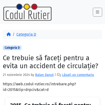
Skip to content
Skip to footer
Me
Acasă
Categoria D
Categoria D
Ce trebuie să faceţi pentru a
evita un accident de circulaţie?
21 noiembrie 2024
by
Balan Danut
|
Lăsați un comentariu
https://web.codul-rutier.ro/intrebare.php?
id=2015&tip=drpciv&cat=d