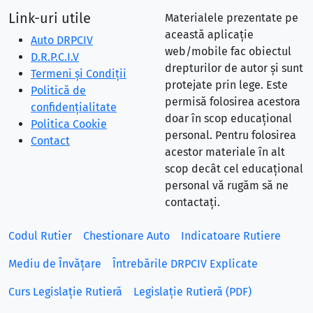
Link-uri utile
Materialele prezentate pe
această aplicație
Auto DRPCIV
web/mobile fac obiectul
D.R.P.C.I.V
drepturilor de autor și sunt
Termeni și Condiții
protejate prin lege. Este
Politică de
permisă folosirea acestora
confidențialitate
doar în scop educațional
Politica Cookie
personal. Pentru folosirea
Contact
acestor materiale în alt
scop decât cel educațional
personal vă rugăm să ne
contactați.
Codul Rutier
Chestionare Auto
Indicatoare Rutiere
Mediu de Învățare
Întrebările DRPCIV Explicate
Curs Legislație Rutieră
Legislație Rutieră (PDF)