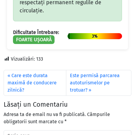
respectaţi permanent regulile de
circulaţie.
Dificultate Întrebare:
3%
FOARTE UȘOARĂ
Vizualizări:
133
Care este durata
Este permisă parcarea
maximă de conducere
autoturismelor pe
zilnică?
trotuar?
Lăsați un Comentariu
Adresa ta de email nu va fi publicată.
Câmpurile
obligatorii sunt marcate cu
*