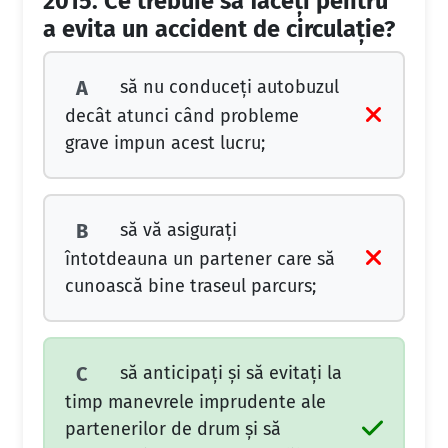
2015.
Ce trebuie să faceţi pentru
a evita un accident de circulaţie?
să nu conduceţi autobuzul
A
decât atunci când probleme
grave impun acest lucru;
să vă asiguraţi
B
întotdeauna un partener care să
cunoască bine traseul parcurs;
să anticipaţi şi să evitaţi la
C
timp manevrele imprudente ale
partenerilor de drum şi să