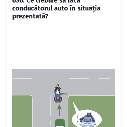
636.
Ce trebuie să facă
conducătorul auto în situaţia
prezentată?