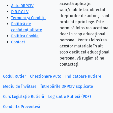
această aplicație
Auto DRPCIV
web/mobile fac obiectul
D.R.P.C.I.V
drepturilor de autor și sunt
Termeni și Condiții
protejate prin lege. Este
Politică de
permisă folosirea acestora
confidențialitate
doar în scop educațional
Politica Cookie
personal. Pentru folosirea
Contact
acestor materiale în alt
scop decât cel educațional
personal vă rugăm să ne
contactați.
Codul Rutier
Chestionare Auto
Indicatoare Rutiere
Mediu de Învățare
Întrebările DRPCIV Explicate
Curs Legislație Rutieră
Legislație Rutieră (PDF)
Conduită Preventivă