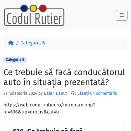
Skip to content
Skip to footer
Me
Acasă
Categoria B
Categoria B
Ce trebuie să facă conducătorul
auto în situaţia prezentată?
21 noiembrie 2024
by
Balan Danut
|
Lăsați un comentariu
https://web.codul-rutier.ro/intrebare.php?
id=636&tip=drpciv&cat=b