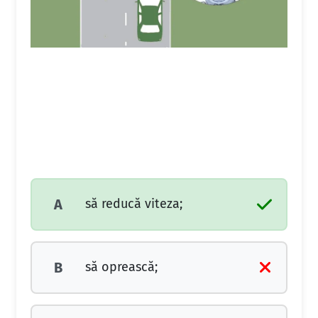
să reducă viteza;
A
să oprească;
B