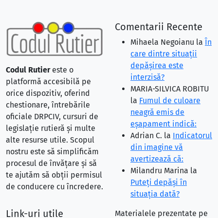
Comentarii Recente
Mihaela Negoianu
la
În
care dintre situaţii
depăşirea este
Codul Rutier
este o
interzisă?
platformă accesibilă pe
MARIA-SILVICA ROBITU
orice dispozitiv, oferind
la
Fumul de culoare
chestionare, întrebările
neagră emis de
oficiale DRPCIV, cursuri de
eşapament indică:
legislație rutieră și multe
Adrian C.
la
Indicatorul
alte resurse utile. Scopul
din imagine vă
nostru este să simplificăm
avertizează că:
procesul de învățare și să
Milandru Marina
la
te ajutăm să obții permisul
Puteţi depăşi în
de conducere cu încredere.
situaţia dată?
Link-uri utile
Materialele prezentate pe