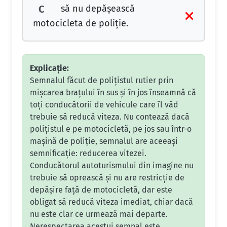
să nu depăşească
C
motocicleta de poliţie.
Explicație:
Semnalul făcut de polițistul rutier prin
mișcarea brațului în sus și în jos înseamnă că
toți conducătorii de vehicule care îl văd
trebuie să reducă viteza. Nu contează dacă
polițistul e pe motocicletă, pe jos sau într-o
mașină de poliție, semnalul are aceeași
semnificație: reducerea vitezei.
Conducătorul autoturismului din imagine nu
trebuie să oprească și nu are restricție de
depășire față de motocicletă, dar este
obligat să reducă viteza imediat, chiar dacă
nu este clar ce urmează mai departe.
Nerespectarea acestui semnal este