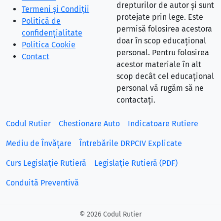
drepturilor de autor și sunt
Termeni și Condiții
protejate prin lege. Este
Politică de
permisă folosirea acestora
confidențialitate
doar în scop educațional
Politica Cookie
personal. Pentru folosirea
Contact
acestor materiale în alt
scop decât cel educațional
personal vă rugăm să ne
contactați.
Codul Rutier
Chestionare Auto
Indicatoare Rutiere
Mediu de Învățare
Întrebările DRPCIV Explicate
Curs Legislație Rutieră
Legislație Rutieră (PDF)
Conduită Preventivă
©
2026 Codul Rutier