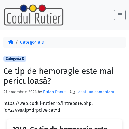
Skip to content
Skip to footer
Me
Acasă
Categoria D
Categoria D
Ce tip de hemoragie este mai
periculoasă?
21 noiembrie 2024
by
Balan Danut
|
Lăsați un comentariu
https://web.codul-rutier.ro/intrebare.php?
id=2249&tip=drpciv&cat=d