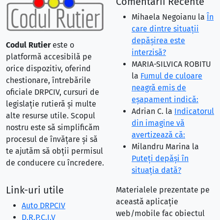
Comentarii Recente
Mihaela Negoianu
la
În
care dintre situaţii
depăşirea este
Codul Rutier
este o
interzisă?
platformă accesibilă pe
MARIA-SILVICA ROBITU
orice dispozitiv, oferind
la
Fumul de culoare
chestionare, întrebările
neagră emis de
oficiale DRPCIV, cursuri de
eşapament indică:
legislație rutieră și multe
Adrian C.
la
Indicatorul
alte resurse utile. Scopul
din imagine vă
nostru este să simplificăm
avertizează că:
procesul de învățare și să
Milandru Marina
la
te ajutăm să obții permisul
Puteţi depăşi în
de conducere cu încredere.
situaţia dată?
Link-uri utile
Materialele prezentate pe
această aplicație
Auto DRPCIV
web/mobile fac obiectul
D.R.P.C.I.V