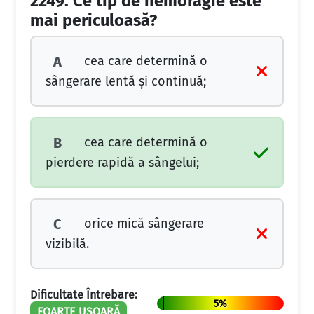
2249.
Ce tip de hemoragie este
mai periculoasă?
cea care determină o
A
sângerare lentă şi continuă;
cea care determină o
B
pierdere rapidă a sângelui;
orice mică sângerare
C
vizibilă.
Dificultate Întrebare:
5%
FOARTE UȘOARĂ