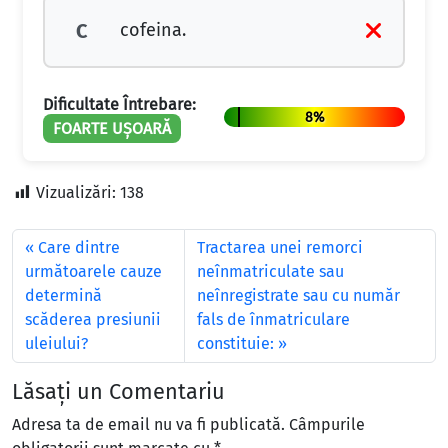
cofeina.
C
Dificultate Întrebare:
8%
FOARTE UȘOARĂ
Vizualizări:
138
Care dintre
Tractarea unei remorci
următoarele cauze
neînmatriculate sau
determină
neînregistrate sau cu număr
scăderea presiunii
fals de înmatriculare
uleiului?
constituie:
Lăsați un Comentariu
Adresa ta de email nu va fi publicată.
Câmpurile