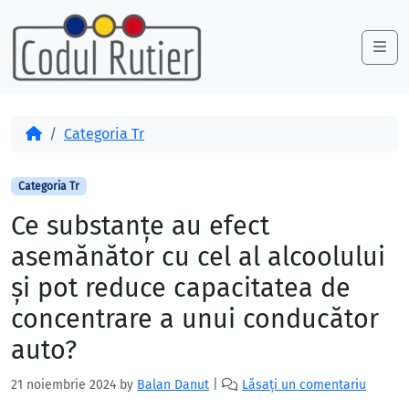
Skip to content
Skip to footer
Me
Acasă
Categoria Tr
Categoria Tr
Ce substanțe au efect
asemănător cu cel al alcoolului
și pot reduce capacitatea de
concentrare a unui conducător
auto?
21 noiembrie 2024
by
Balan Danut
|
Lăsați un comentariu