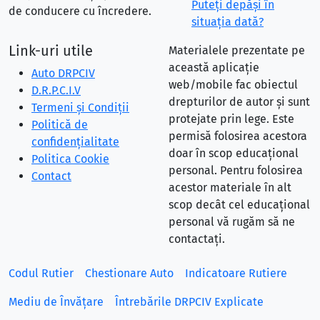
Puteţi depăşi în
de conducere cu încredere.
situaţia dată?
Link-uri utile
Materialele prezentate pe
această aplicație
Auto DRPCIV
web/mobile fac obiectul
D.R.P.C.I.V
drepturilor de autor și sunt
Termeni și Condiții
protejate prin lege. Este
Politică de
permisă folosirea acestora
confidențialitate
doar în scop educațional
Politica Cookie
personal. Pentru folosirea
Contact
acestor materiale în alt
scop decât cel educațional
personal vă rugăm să ne
contactați.
Codul Rutier
Chestionare Auto
Indicatoare Rutiere
Mediu de Învățare
Întrebările DRPCIV Explicate