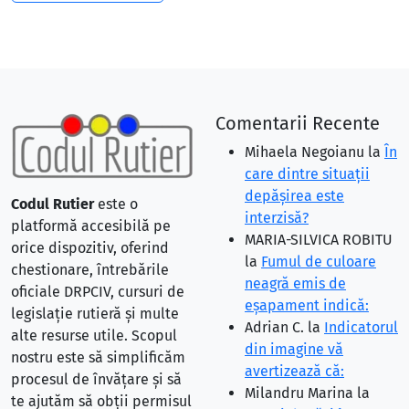
Comentarii Recente
Mihaela Negoianu
la
În
care dintre situaţii
depăşirea este
Codul Rutier
este o
interzisă?
platformă accesibilă pe
MARIA-SILVICA ROBITU
orice dispozitiv, oferind
la
Fumul de culoare
chestionare, întrebările
neagră emis de
oficiale DRPCIV, cursuri de
eşapament indică:
legislație rutieră și multe
Adrian C.
la
Indicatorul
alte resurse utile. Scopul
din imagine vă
nostru este să simplificăm
avertizează că:
procesul de învățare și să
Milandru Marina
la
te ajutăm să obții permisul