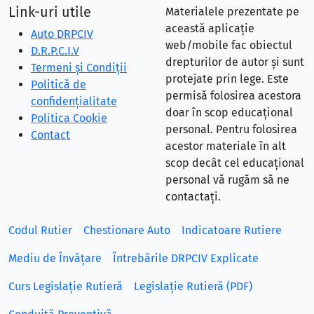
Link-uri utile
Materialele prezentate pe
această aplicație
Auto DRPCIV
web/mobile fac obiectul
D.R.P.C.I.V
drepturilor de autor și sunt
Termeni și Condiții
protejate prin lege. Este
Politică de
permisă folosirea acestora
confidențialitate
doar în scop educațional
Politica Cookie
personal. Pentru folosirea
Contact
acestor materiale în alt
scop decât cel educațional
personal vă rugăm să ne
contactați.
Codul Rutier
Chestionare Auto
Indicatoare Rutiere
Mediu de Învățare
Întrebările DRPCIV Explicate
Curs Legislație Rutieră
Legislație Rutieră (PDF)