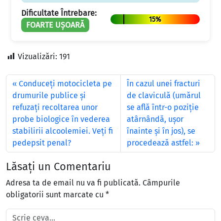
Dificultate Întrebare:
15%
FOARTE UȘOARĂ
Vizualizări:
191
Conduceţi motocicleta pe
În cazul unei fracturi
drumurile publice şi
de claviculă (umărul
refuzaţi recoltarea unor
se află într-o poziţie
probe biologice în vederea
atârnândă, uşor
stabilirii alcoolemiei. Veţi fi
înainte şi în jos), se
pedepsit penal?
procedează astfel:
Lăsați un Comentariu
Adresa ta de email nu va fi publicată.
Câmpurile
obligatorii sunt marcate cu
*