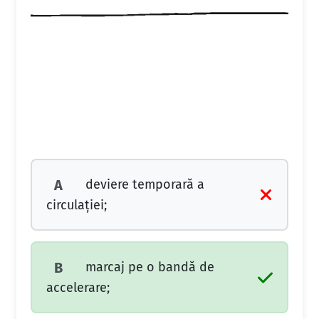
deviere temporară a
A
circulaţiei;
marcaj pe o bandă de
B
accelerare;