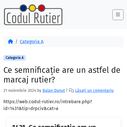
Skip to content
Skip to footer
Me
Acasă
Categoria A
Categoria A
Ce semnificaţie are un astfel de
marcaj rutier?
21 noiembrie 2024
by
Balan Danut
|
Lăsați un comentariu
https://web.codul-rutier.ro/intrebare.php?
id=1431&tip=drpciv&cat=a