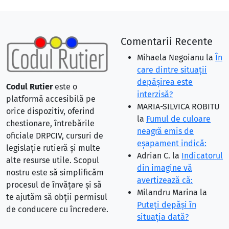
Comentarii Recente
Mihaela Negoianu
la
În
care dintre situaţii
depăşirea este
Codul Rutier
este o
interzisă?
platformă accesibilă pe
MARIA-SILVICA ROBITU
orice dispozitiv, oferind
la
Fumul de culoare
chestionare, întrebările
neagră emis de
oficiale DRPCIV, cursuri de
eşapament indică:
legislație rutieră și multe
Adrian C.
la
Indicatorul
alte resurse utile. Scopul
din imagine vă
nostru este să simplificăm
avertizează că:
procesul de învățare și să
Milandru Marina
la
te ajutăm să obții permisul
Puteţi depăşi în
de conducere cu încredere.
situaţia dată?