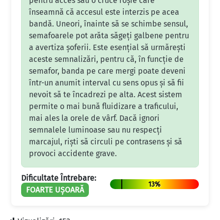
pentru acces sau o cruce roșie care
înseamnă că accesul este interzis pe acea
bandă. Uneori, înainte să se schimbe sensul,
semafoarele pot arăta săgeți galbene pentru
a avertiza șoferii. Este esențial să urmărești
aceste semnalizări, pentru că, în funcție de
semafor, banda pe care mergi poate deveni
într-un anumit interval cu sens opus și să fii
nevoit să te încadrezi pe alta. Acest sistem
permite o mai bună fluidizare a traficului,
mai ales la orele de vârf. Dacă ignori
semnalele luminoase sau nu respecți
marcajul, riști să circuli pe contrasens și să
provoci accidente grave.
Dificultate Întrebare:
13%
FOARTE UȘOARĂ