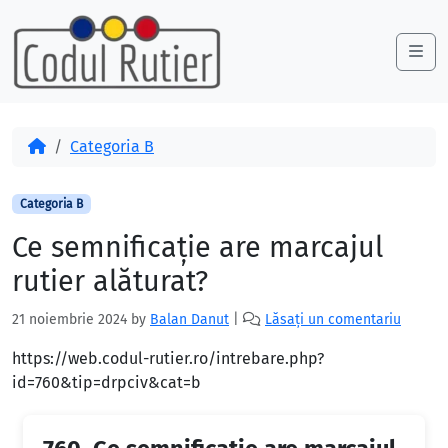
Skip to content
Skip to footer
Me
Acasă
Categoria B
Categoria B
Ce semnificaţie are marcajul
rutier alăturat?
21 noiembrie 2024
by
Balan Danut
|
Lăsați un comentariu
https://web.codul-rutier.ro/intrebare.php?
id=760&tip=drpciv&cat=b