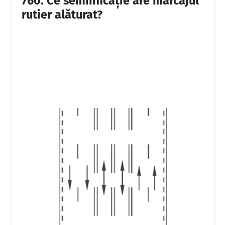
760.
Ce semnificaţie are marcajul
rutier alăturat?