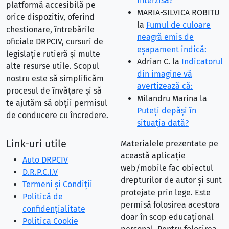
interzisă?
platformă accesibilă pe
MARIA-SILVICA ROBITU
orice dispozitiv, oferind
la
Fumul de culoare
chestionare, întrebările
neagră emis de
oficiale DRPCIV, cursuri de
eşapament indică:
legislație rutieră și multe
Adrian C.
la
Indicatorul
alte resurse utile. Scopul
din imagine vă
nostru este să simplificăm
avertizează că:
procesul de învățare și să
Milandru Marina
la
te ajutăm să obții permisul
Puteţi depăşi în
de conducere cu încredere.
situaţia dată?
Link-uri utile
Materialele prezentate pe
această aplicație
Auto DRPCIV
web/mobile fac obiectul
D.R.P.C.I.V
drepturilor de autor și sunt
Termeni și Condiții
protejate prin lege. Este
Politică de
permisă folosirea acestora
confidențialitate
doar în scop educațional
Politica Cookie