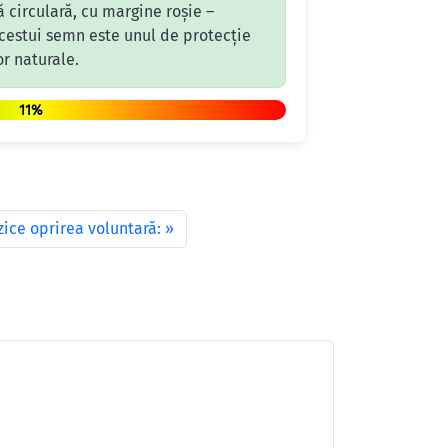
ă circulară, cu margine roșie –
 acestui semn este unul de protecție
or naturale.
11%
zice oprirea voluntară: