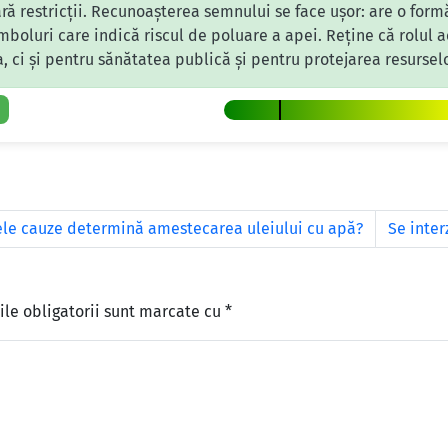
ără restricții. Recunoașterea semnului se face ușor: are o form
simboluri care indică riscul de poluare a apei. Reține că rolul
a, ci și pentru sănătatea publică și pentru protejarea resursel
ele cauze determină amestecarea uleiului cu apă?
Se inter
le obligatorii sunt marcate cu
*