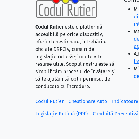
Mi
di
in
Codul Rutier
este o platformă
MA
accesibilă pe orice dispozitiv,
de
oferind chestionare, întrebările
eş
oficiale DRPCIV, cursuri de
Ad
legislație rutieră și multe alte
im
resurse utile. Scopul nostru este să
Mi
simplificăm procesul de învățare și
de
să te ajutăm să obții permisul de
conducere cu încredere.
Codul Rutier
Chestionare Auto
Indicatoare
Legislație Rutieră (PDF)
Conduită Preventivă