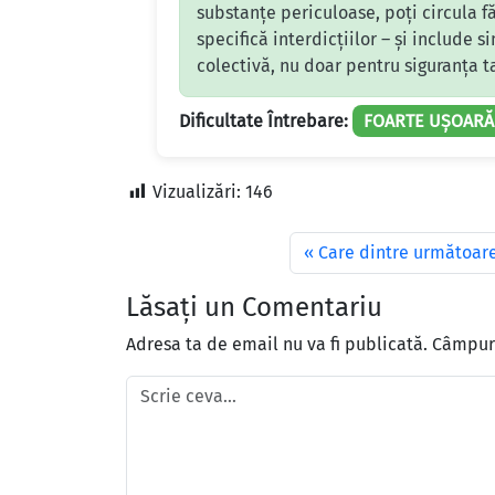
substanțe periculoase, poți circula f
specifică interdicțiilor – și include 
colectivă, nu doar pentru siguranța t
Dificultate Întrebare:
FOARTE UȘOARĂ
Vizualizări:
146
Care dintre următoar
Lăsați un Comentariu
Adresa ta de email nu va fi publicată.
Câmpuri