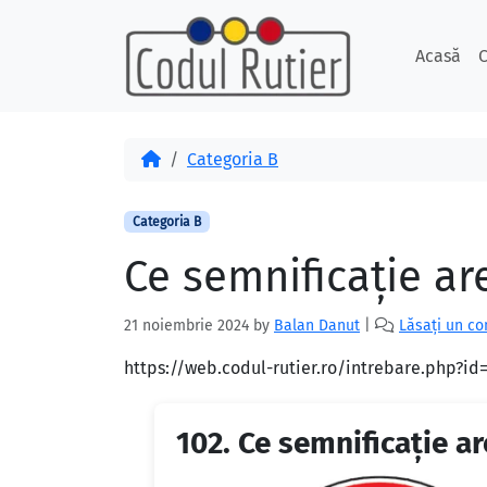
Skip to content
Skip to footer
Acasă
C
Acasă
Categoria B
Categoria B
Ce semnificaţie ar
21 noiembrie 2024
by
Balan Danut
|
Lăsați un c
https://web.codul-rutier.ro/intrebare.php?i
102.
Ce semnificaţie ar