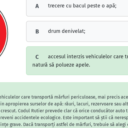
trecere cu bacul peste o apă;
A
drum denivelat;
B
accesul interzis vehiculelor care 
C
natură să polueze apele.
ehiculelor care transportă mărfuri periculoase, mai precis ac
din apropierea surselor de apă: râuri, lacuri, rezervoare sau 
 crescut. Codul Rutier prevede clar că orice conducător auto
reveni accidentele ecologice. Este important să știi că neresp
țe grave. Dacă transporți astfel de mărfuri, trebuie să alegi o