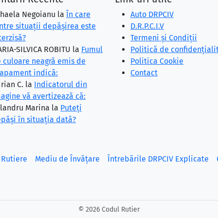
haela Negoianu
la
În care
Auto DRPCIV
ntre situaţii depăşirea este
D.R.P.C.I.V
terzisă?
Termeni și Condiții
RIA-SILVICA ROBITU
la
Fumul
Politică de confidențiali
 culoare neagră emis de
Politica Cookie
apament indică:
Contact
rian C.
la
Indicatorul din
agine vă avertizează că:
landru Marina
la
Puteţi
păşi în situaţia dată?
 Rutiere
Mediu de Învățare
Întrebările DRPCIV Explicate
©
2026 Codul Rutier