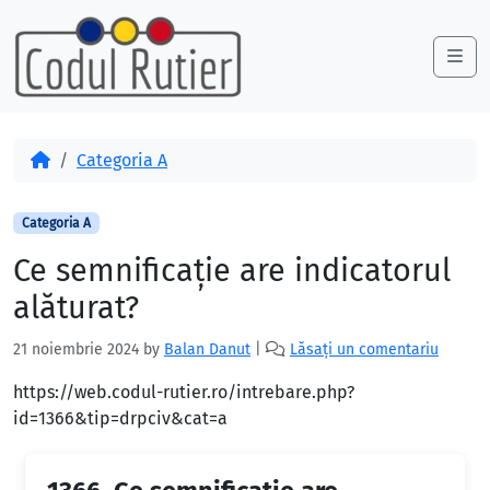
Skip to content
Skip to footer
Me
Acasă
Categoria A
Categoria A
Ce semnificaţie are indicatorul
alăturat?
21 noiembrie 2024
by
Balan Danut
|
Lăsați un comentariu
https://web.codul-rutier.ro/intrebare.php?
id=1366&tip=drpciv&cat=a