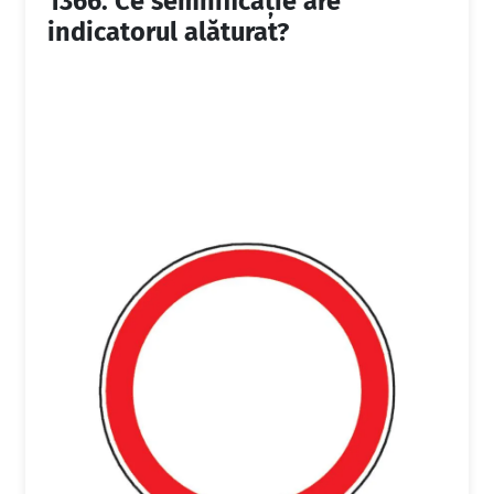
1366.
Ce semnificaţie are
indicatorul alăturat?