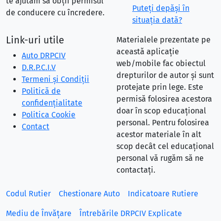
te ajutăm să obții permisul
Puteţi depăşi în
de conducere cu încredere.
situaţia dată?
Link-uri utile
Materialele prezentate pe
această aplicație
Auto DRPCIV
web/mobile fac obiectul
D.R.P.C.I.V
drepturilor de autor și sunt
Termeni și Condiții
protejate prin lege. Este
Politică de
permisă folosirea acestora
confidențialitate
doar în scop educațional
Politica Cookie
personal. Pentru folosirea
Contact
acestor materiale în alt
scop decât cel educațional
personal vă rugăm să ne
contactați.
Codul Rutier
Chestionare Auto
Indicatoare Rutiere
Mediu de Învățare
Întrebările DRPCIV Explicate