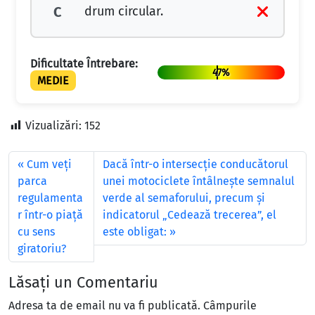
drum circular.
C
Dificultate Întrebare:
47%
MEDIE
Vizualizări:
152
Cum veţi
Dacă într-o intersecţie conducătorul
parca
unei motociclete întâlneşte semnalul
regulamenta
verde al semaforului, precum şi
r într-o piaţă
indicatorul „Cedează trecerea”, el
cu sens
este obligat:
giratoriu?
Lăsați un Comentariu
Adresa ta de email nu va fi publicată.
Câmpurile