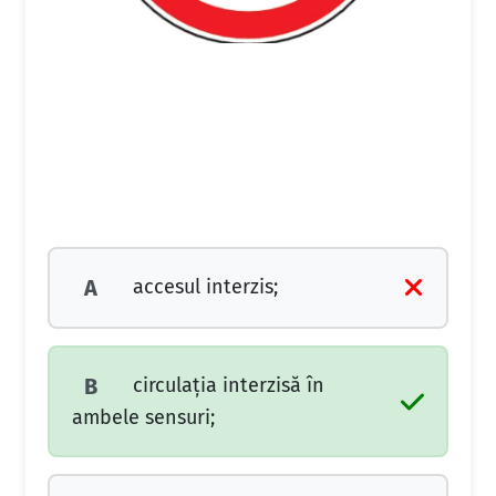
accesul interzis;
A
circulaţia interzisă în
B
ambele sensuri;