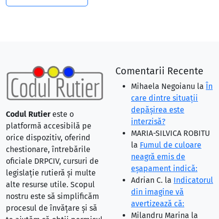
Comentarii Recente
Mihaela Negoianu
la
În
care dintre situaţii
depăşirea este
Codul Rutier
este o
interzisă?
platformă accesibilă pe
MARIA-SILVICA ROBITU
orice dispozitiv, oferind
la
Fumul de culoare
chestionare, întrebările
neagră emis de
oficiale DRPCIV, cursuri de
eşapament indică:
legislație rutieră și multe
Adrian C.
la
Indicatorul
alte resurse utile. Scopul
din imagine vă
nostru este să simplificăm
avertizează că:
procesul de învățare și să
Milandru Marina
la