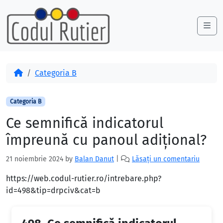
Skip to content
Skip to footer
Me
Acasă
Categoria B
Categoria B
Ce semnifică indicatorul
împreună cu panoul adiţional?
21 noiembrie 2024
by
Balan Danut
|
Lăsați un comentariu
https://web.codul-rutier.ro/intrebare.php?
id=498&tip=drpciv&cat=b