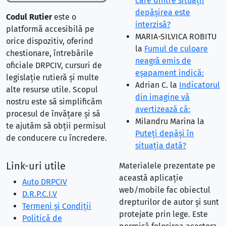
care dintre situaţii
depăşirea este
Codul Rutier
este o
interzisă?
platformă accesibilă pe
MARIA-SILVICA ROBITU
orice dispozitiv, oferind
la
Fumul de culoare
chestionare, întrebările
neagră emis de
oficiale DRPCIV, cursuri de
eşapament indică:
legislație rutieră și multe
Adrian C.
la
Indicatorul
alte resurse utile. Scopul
din imagine vă
nostru este să simplificăm
avertizează că:
procesul de învățare și să
Milandru Marina
la
te ajutăm să obții permisul
Puteţi depăşi în
de conducere cu încredere.
situaţia dată?
Link-uri utile
Materialele prezentate pe
această aplicație
Auto DRPCIV
web/mobile fac obiectul
D.R.P.C.I.V
drepturilor de autor și sunt
Termeni și Condiții
protejate prin lege. Este
Politică de